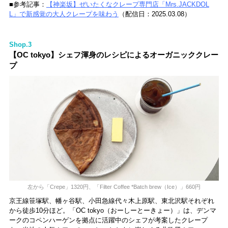
■参考記事：
【神楽坂】ぜいたくなクレープ専門店「Mrs.JACKDOL
L」で新感覚の大人クレープを味わう
（配信日：2025.03.08）
Shop.3
【OC tokyo】シェフ渾身のレシピによるオーガニッククレー
プ
左から「Crepe」1320円、「Filter Coffee *Batch brew（Ice）」660円
京王線笹塚駅、幡ヶ谷駅、小田急線代々木上原駅、東北沢駅それぞれ
から徒歩10分ほど。「OC tokyo（おーしーとーきょー）」は、デンマ
ークのコペンハーゲンを拠点に活躍中のシェフが考案したクレープ