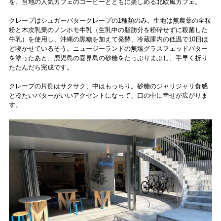
を、当地の人気カフェのコーヒーとともに楽しめる北欧風カフェ。
クレープはシュガーバタークレープの1種類のみ。生地は無農薬の全粒
粉と木次乳業のノンホモ牛乳（生乳中の脂肪分を粉砕せずに殺菌した
牛乳）を使用し、沖縄の黒糖を加えて発酵、冷蔵庫内の低温で10日ほ
ど寝かせているそう。ニュージーランドの無塩グラスフェッドバター
を塗ったあと、鹿児島の喜界島の砂糖をたっぷりまぶし、手早く折り
たたんだら完成です。
クレープの片側はサクサク、中はもっちり。砂糖のジャリジャリ食感
と冷たいバターがいいアクセントになって、口の中に幸せが広がりま
す。