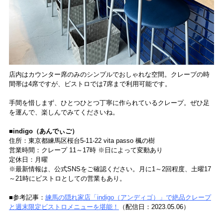
店内はカウンター席のみのシンプルでおしゃれな空間。クレープの時
間帯は4席ですが、ビストロでは7席まで利用可能です。
手間を惜しまず、ひとつひとつ丁寧に作られているクレープ。ぜひ足
を運んで、楽しんでみてくださいね。
■indigo（あんでぃご）
住所：東京都練馬区桜台5-11-22 vita passo 楓の樹
営業時間：クレープ 11～17時 ※日によって変動あり
定休日：月曜
※最新情報は、公式SNSをご確認ください。月に1～2回程度、土曜17
～21時にビストロとしての営業もあり。
■参考記事：
練馬の隠れ家店「indigo（アンディゴ）」で絶品クレープ
と週末限定ビストロメニューを堪能！
（配信日：2023.05.06）