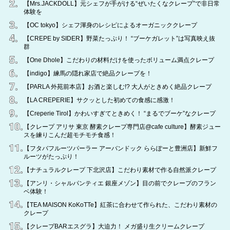
【Mrs.JACKDOLL】元シェフが手がける“ぜいたくなクレープ”で非日常
体験を
【OC tokyo】シェフ渾身のレシピによるオーガニッククレープ
【CREPE by SIDER】野菜たっぷり！ “ブーケガレット”は写真映え抜
群
【One Dhole】こだわりの材料だけを使ったボリューム満点クレープ
【indigo】練馬の隠れ家店で絶品クレープを！
【PARLA 外苑前本店】お酒と楽しむ!? 大人がときめく絶品クレープ
【LA CREPERIE】サクッとした初めての食感に感激！
【Creperie Tirol】かわいすぎてときめく！ “まるでブーケ”なクレープ
【クレープ アリサ 東京 酵素クレープ専門店@cafe culture】酵素ジュー
スを練りこんだ超モチモチ食感！
【フタバフルーツパーラー アーバンドック ららぽーと豊洲店】新鮮フ
ルーツがたっぷり！
【ナチュラルクレープ 下北沢店】こだわり素材で作る自然派クレープ
【アンリ・シャルパンティエ 銀座メゾン】目の前でクレープのフラン
ベ体験！
【TEA MAISON KoKoTTe】紅茶に合わせて作られた、こだわり素材の
クレープ
【クレープBARエスグラ】大迫力！ メガ盛り生クリームクレープ