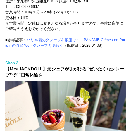
住所：東京都中央区銀座8-10-8 銀座8-10ビル B1F
TEL：03-6280-6637
営業時間：10時30分～23時（22時30分LO）
定休日：月曜
※営業時間、定休日は変更となる場合がありますので、事前に店舗に
ご確認のうえおでかけください。
■参考記事：
パリ本場のクレープを銀座で！「PANAME Crêpes de Par
is」の直径40cmクレープを味わう
（配信日：2025.04.08）
Shop.2
【Mrs.JACKDOLL】元シェフが手がける“ぜいたくなクレー
プ”で非日常体験を