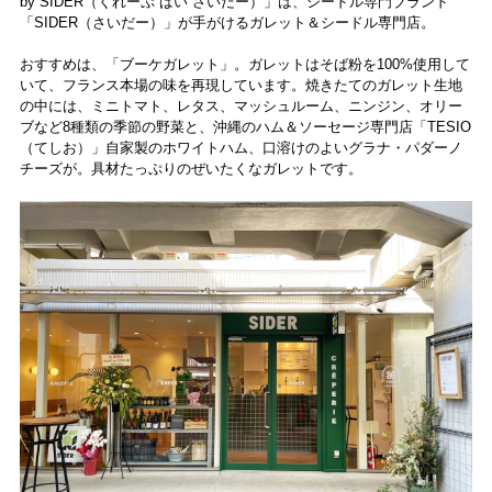
by SIDER（くれーぷ ばい さいだー）」は、シードル専門ブランド
「SIDER（さいだー）」が手がけるガレット＆シードル専門店。
おすすめは、「ブーケガレット」。ガレットはそば粉を100%使用して
いて、フランス本場の味を再現しています。焼きたてのガレット生地
の中には、ミニトマト、レタス、マッシュルーム、ニンジン、オリー
ブなど8種類の季節の野菜と、沖縄のハム＆ソーセージ専門店「TESIO
（てしお）」自家製のホワイトハム、口溶けのよいグラナ・パダーノ
チーズが。具材たっぷりのぜいたくなガレットです。