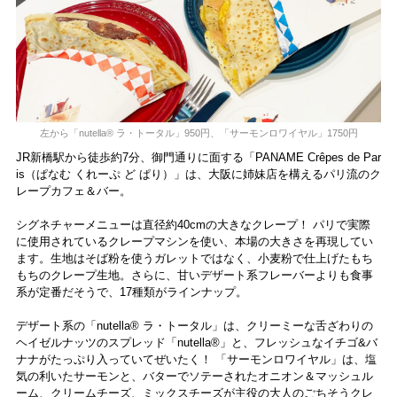
左から「nutella®︎ ラ・トータル」950円、「サーモンロワイヤル」1750円
JR新橋駅から徒歩約7分、御門通りに面する「PANAME Crêpes de Par
is（ぱなむ くれーぷ ど ぱり）」は、大阪に姉妹店を構えるパリ流のク
レープカフェ＆バー。
シグネチャーメニューは直径約40cmの大きなクレープ！ パリで実際
に使用されているクレープマシンを使い、本場の大きさを再現してい
ます。生地はそば粉を使うガレットではなく、小麦粉で仕上げたもち
もちのクレープ生地。さらに、甘いデザート系フレーバーよりも食事
系が定番だそうで、17種類がラインナップ。
デザート系の「nutella® ラ・トータル」は、クリーミーな舌ざわりの
ヘイゼルナッツのスプレッド「nutella®」と、フレッシュなイチゴ&バ
ナナがたっぷり入っていてぜいたく！ 「サーモンロワイヤル」は、塩
気の利いたサーモンと、バターでソテーされたオニオン＆マッシュル
ーム、クリームチーズ、ミックスチーズが主役の大人のごちそうクレ