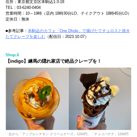
住所：東京都文京区本駒込1-3-18
TEL：03-6240-0404
営業時間：10～19時（店内 18時30分LO、テイクアウト 18時45分LO）
定休日：無休
■参考記事：
本駒込のカフェ「One Dhole」で揚げたてチュロスと焼き
たてクレープを楽しむ
（配信日：2023.10.07）
Shop.6
【indigo】練馬の隠れ家店で絶品クレープを！
左から「アップルシナモン クリームチーズ」1200円、「チョコバナナ」1200円