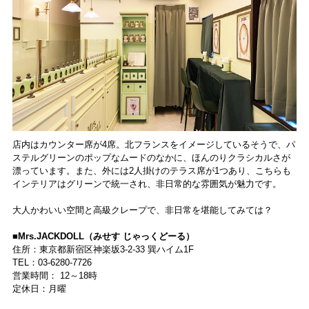
店内はカウンター席が4席。北フランスをイメージしているそうで、パ
ステルグリーンのポップなムードのなかに、ほんのりクラシカルさが
漂っています。また、外には2人掛けのテラス席が1つあり、こちらも
インテリアはグリーンで統一され、非日常的な雰囲気が魅力です。
大人かわいい空間と高級クレープで、非日常を堪能してみては？
■Mrs.JACKDOLL（みせす じゃっくどーる）
住所：東京都新宿区神楽坂3-2-33 巽ハイム1F
TEL：03-6280-7726
営業時間： 12～18時
定休日：月曜