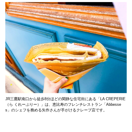
JR三鷹駅南口から徒歩8分ほどの閑静な住宅街にある「LA CREPERIE
（ら くれーぷりー）」は、恵比寿のフレンチレストラン「Abbesse
s」のシェフを務める矢作さんが手がけるクレープ店です。
こちらのクレープのこだわりは、なんといっても毎日手作りされるサ
クサクの生地！ フランス菓子を作るテクニックを取り入れながら、オ