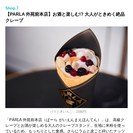
Shop.7
【PARLA 外苑前本店】お酒と楽しむ!? 大人がときめく絶品
クレープ
「バラと木いちご」1580円
「PÄRLA 外苑前本店（ぱーら がいえんまえほんてん）」は、高級ク
レープとお酒が楽しめる大人のクレープスタンド。生地に米粉を使っ
ているため、もっちりとした食感。さらにラムと皮ごと砕いたナッツ