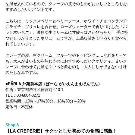
を混ぜ入れているので、クレープの皮そのものがおいしいところもお
すすめしたいポイントです。
こちらは、ミックスベリーとベリーソース、ホワイトチョコクランチ
にライチ、ブリュレを合わせ、ローズウォーターで香りづけした「バ
ラと木いちご」。濃厚な生クリームに甘酸っぱさがぴったり！ 手に持
つとしっかりとしたボリュームですが、上品な甘さでぺろりと食べら
れてしまいます。
クレープの皮、生クリーム、フルーツやトッピング……どれをとって
も、大人が甘いものを味わうのにおすすめしたいクオリティ。甘いク
レープに合わせてお酒をくいっと飲むのも、大人にしかできない甘味
のたしなみですね。
■PÄRLA 外苑前本店（ぱーら がいえんまえほんてん）
住所：東京都渋谷区神宮前2-10-1
TEL：03-6804-3271
営業時間：12時～17時30分、18時30分～20時
定休日：不定休
Shop.8
【LA CREPERIE】サクッとした初めての食感に感激！