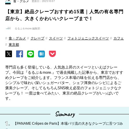
食・グルメ
更新日：2025.10.07
【東京】絶品クレープおすすめ15選｜人気の有名専門
店から、大きくかわいいクレープまで！
るるぶ＆more.編集部
食・グルメ
クレープ
スイーツ
フォトジェニックスイーツ
カフェ
東京都
専門店も多く登場している、人気急上昇のスイーツといえばクレー
プ。今回は『るるぶ＆more.』で過去掲載した記事から、東京でおすす
めクレープをご紹介します。フランス本場の味を伝える専門店から、
シンプルで味わい深いシュガーバター、シェフ渾身のレシピによるご
褒美クレープ、そしてもちろんSNS映え必至のフォトジェニックなク
レープも！ 一度は食べてみたい、東京の絶品クレープがいっぱいで
す。
Summary
【PANAME Crêpes de Paris】本場パリ流の大きなクレープに舌つづみ