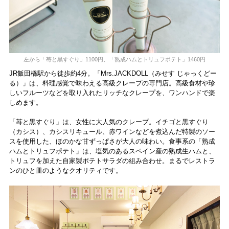
左から「苺と黒すぐり」1100円、「熟成ハムとトリュフポテト」1460円
JR飯田橋駅から徒歩約4分。「Mrs.JACKDOLL（みせす じゃっくどー
る）」は、料理感覚で味わえる高級クレープの専門店。高級食材や珍
しいフルーツなどを取り入れたリッチなクレープを、ワンハンドで楽
しめます。
「苺と黒すぐり」は、女性に大人気のクレープ。イチゴと黒すぐり
（カシス）、カシスリキュール、赤ワインなどを煮込んだ特製のソー
スを使用した、ほのかな甘ずっぱさが大人の味わい。食事系の「熟成
ハムとトリュフポテト」は、塩気のあるスペイン産の熟成生ハムと、
トリュフを加えた自家製ポテトサラダの組み合わせ。まるでレストラ
ンのひと皿のようなクオリティです。