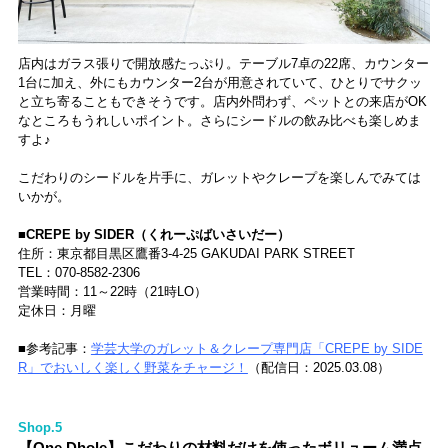
店内はガラス張りで開放感たっぷり。テーブル7卓の22席、カウンター
1台に加え、外にもカウンター2台が用意されていて、ひとりでサクッ
と立ち寄ることもできそうです。店内外問わず、ペットとの来店がOK
なところもうれしいポイント。さらにシードルの飲み比べも楽しめま
すよ♪
こだわりのシードルを片手に、ガレットやクレープを楽しんでみては
いかが。
■CREPE by SIDER（くれーぷばいさいだー）
住所：東京都目黒区鷹番3-4-25 GAKUDAI PARK STREET
TEL：070-8582-2306
営業時間：11～22時（21時LO）
定休日：月曜
■参考記事：
学芸大学のガレット＆クレープ専門店「CREPE by SIDE
R」でおいしく楽しく野菜をチャージ！
（配信日：2025.03.08）
Shop.5
【One Dhole】こだわりの材料だけを使ったボリューム満点