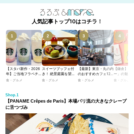
人気記事トップ10はコチラ！
【スタバ新作・2026
スイーツブッフェ付
【最新】東京・丸の内
【鎌倉】「
年】ご当地フラペチー
き！ 絶景庭園を望む
のおすすめカフェ12
ー」の魅力
ノが新登場！ 地域と
ホテルレストランで味
選｜ひとりでゆったり
説！ 定番商
食・グルメ
食・グルメ
食・グルメ
食・グルメ
未来を育むプロジェク
わう「彩り膳」【ミス
楽しめるおしゃれカフ
定グッズま
ト「STARBUCKS
ター黒猫の東京スイー
ェから、テラス席のあ
JIMOTO
ツトレンドVol.105】
るカフェ、優雅なホテ
Shop.1
PROGRAM」が青
ルラウンジまで！
【PANAME Crêpes de Paris】本場パリ流の大きなクレープ
森・群馬・沖縄で始
に舌つづみ
動。6種類を飲んで実
食レポート