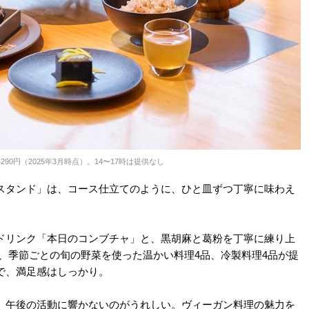
90円（2025年3月時点）。14〜17時は提供なし
スタンド」は、コース仕立てのように、ひと皿ずつ丁寧に味わえ
ドリンク「本日のコンブチャ」と、黒胡麻と葛粉を丁寧に練り上
、季節ごとの旬の野菜を使った温かい料理4品、冷製料理4品が提
で、満足感はしっかり。
、午後の活動に響かないのがうれしい。ヴィーガン料理の魅力を