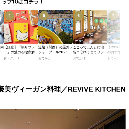
トップ10はコチラ！
の内
【鎌倉】「鳩サブレ
近畿（関西）の屋外レ
ここってほんとに池
【2026年最
2
ー」の魅力を徹底解
ジャープール2026！
袋？心ゆくまでリフレ
のおすすめの
たり
説！ 定番商品から限
ウォータースライダー
ッシュできる池袋・街
ル人気10選
食・グルメ
おでかけ
おでかけ
おでかけ
カフ
定グッズまでご紹介
やデートにおすすめの
歩きおすすめ5時間コ
のあ
スポットも紹介！
ース【るるぶ＆more.
ホテ
おさんぽ部】
ヴィーガン料理／REVIVE KITCHEN