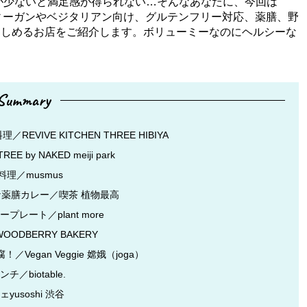
が少ないと満足感が得られない…そんなあなたに、今回は
ヴィーガンやベジタリアン向け、グルテンフリー対応、薬膳、野
楽しめるお店をご紹介します。ボリューミーなのにヘルシーな
Summary
VE KITCHEN THREE HIBIYA
 NAKED meiji park
理／musmus
な薬膳カレー／喫茶 植物最高
ート／plant more
DBERRY BAKERY
egan Veggie 嫦娥（joga）
biotable.
soshi 渋谷