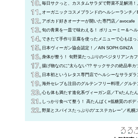
毎日サクっと、カスタムサラダで野菜不足解消！／GREE
オーガニックコスメブランドのヘルシーランチ／BROWN R
アボカド好きオーナーが開いた専門店／avocafe
旬の青果を一皿で味わえる！ ボリューミー＆ヘルシ
できたて手作り豆腐を使ったメニューで心もほっ
日本ヴィーガン協会認定！／AIN SOPH.GINZA
身体が整う！ 旬野菜たっぷりのベジタリアンカフェ／SI
揚げ物なのに“太らない”!? サックサクの絶品串
日本初というレタス専門店でヘルシーなサラダラ
海外セレブも注目のグルテンフリー料理／グルテ
心も体も満たす進化系ヴィーガン店／T’sたんたん
しっかり食べて整う！ 高たんぱく×低糖質のボデ
野菜とスパイスたっぷりの“エステカレー”／札幌