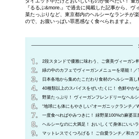
ダイエット中だけどおいしいものが食べたい！ 量
『るるぶ&more.』で過去に掲載した記事から、
菜たっぷりなど、東京都内のヘルシーなランチが
ので、お腹いっぱい罪悪感なく食べられますよ。
2段スタンドで優雅に味わう、ご褒美ヴィーガン料理／REVI
緑の中のカフェでヴィーガンメニューを堪能！／TREE by
日本各地から集めたこだわり食材のヘルシー蒸し料
40種類以上のスパイスをぜいたくに！ 色鮮やか
野菜たっぷり！ ヴィーガンフレンドリーなヘルシープレ
“地球にも体にもやさしい”オーガニックランチ／WOO
一度食べればやみつきに！ 緑野菜100%の麻婆豆腐！／V
ヘルシーなのに大満足！ おいしくて身体にいいランチ／
マットレスでくつろげる！ ご自愛ランチ／和カフェyu