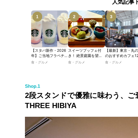
人気記事
【スタバ新作・2026
スイーツブッフェ付
【最新】東京・丸
年】ご当地フラペチー
き！ 絶景庭園を望む
のおすすめカフェ1
ノが新登場！ 地域と
ホテルレストランで味
選｜ひとりでゆっ
食・グルメ
食・グルメ
食・グルメ
未来を育むプロジェク
わう「彩り膳」【ミス
楽しめるおしゃれ
ト「STARBUCKS
ター黒猫の東京スイー
ェから、テラス席
JIMOTO
ツトレンドVol.105】
るカフェ、優雅な
PROGRAM」が青
ルラウンジまで！
Shop.1
森・群馬・沖縄で始
動。6種類を飲んで実
2段スタンドで優雅に味わう、ご褒美
食レポート
THREE HIBIYA