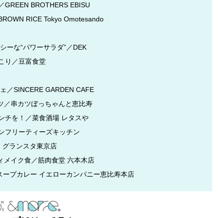
N BROTHERS EBISU
ICE Tokyo Omotesando
ーな“パワーサラダ”／DEK
こり／豆富食堂
NCERE GARDEN CAFE
カツ／串カツぼっちゃんと恵比寿
ンチを！／菜食酒場 レタスや
ンフリーティーズキッチン
 グランスタ東京店
ィメイク食／筋肉食堂 六本木店
スープカレー イエローカンパニー恵比寿本店