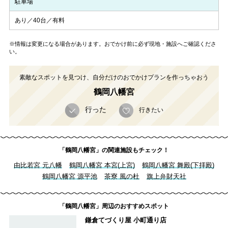
駐車場
あり／40台／有料
※情報は変更になる場合があります。おでかけ前に必ず現地・施設へご確認くださ
い。
素敵なスポットを見つけ、自分だけのおでかけプランを作っちゃおう
鶴岡八幡宮
行った
行きたい
「鶴岡八幡宮」の関連施設もチェック！
由比若宮 元八幡
鶴岡八幡宮 本宮(上宮)
鶴岡八幡宮 舞殿(下拝殿)
鶴岡八幡宮 源平池
茶寮 風の杜
旗上弁財天社
「鶴岡八幡宮」周辺のおすすめスポット
鎌倉てづくり屋 小町通り店