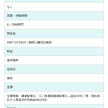
なし
営業・拝観時間
6～20時閉門
問合先
0467-22-0315／鶴岡八幡宮社務所
料金
参拝無料
定休日
無休
交通
交通情報：鎌倉駅東口・江ノ島電鉄鎌倉駅東口→徒歩10分／車：朝比奈
ICから県道204号経由5km15分