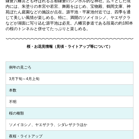
鎌倉八幡宮とも呼ばれる古都鎌倉のシンボル的な神社。広々とした境
内には、朱塗りの本宮や若宮、舞殿をはじめ、宝物殿、鶴岡文庫、神
苑ぼたん庭園などの施設が点在。源平池・平家池付近では、四季を通
じて美しい風情が楽しめる。特に、満開のソメイヨシノ、ヤエザクラ
などが湖面に写り込む源平池は必見。八幡宮参道である段葛の約180本
の桜のトンネルと併せてたっぷりと楽しめる。
桜・お花見情報（見頃・ライトアップ等について）
例年の見ごろ
3月下旬～4月上旬
本数
不明
桜の種類
ソメイヨシノ、ヤエザクラ、シダレザクラほか
夜桜・ライトアップ