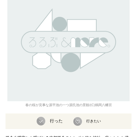
春の桜が見事な源平池の一つ源氏池の景観/(C)鶴岡八幡宮
行った
行きたい