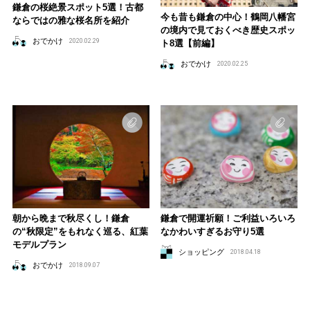
鎌倉の桜絶景スポット5選！古都
今も昔も鎌倉の中心！鶴岡八幡宮
ならではの雅な桜名所を紹介
の境内で見ておくべき歴史スポッ
おでかけ
2020.02.29
ト8選【前編】
おでかけ
2020.02.25
朝から晩まで秋尽くし！鎌倉
鎌倉で開運祈願！ご利益いろいろ
の“秋限定”をもれなく巡る、紅葉
なかわいすぎるお守り5選
モデルプラン
ショッピング
2018.04.18
おでかけ
2018.09.07