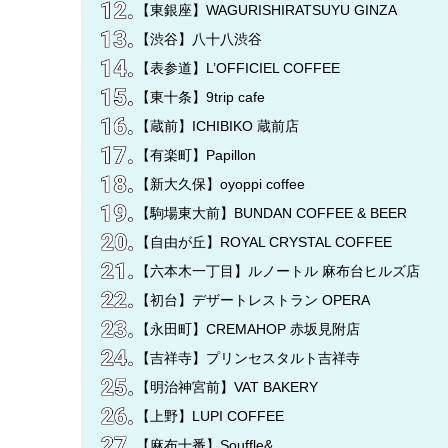
【東銀座】WAGURISHIRATSUYU GINZA
【渋谷】八十八渋谷
【表参道】L’OFFICIEL COFFEE
【東十条】9trip cafe
【蔵前】ICHIBIKO 蔵前店
【有楽町】Papillon
【新大久保】oyoppi coffee
【駒場東大前】BUNDAN COFFEE & BEER
【自由が丘】ROYAL CRYSTAL COFFEE
【六本木一丁目】ルノートル 麻布台ヒルズ店
【初台】デザートレストラン OPERA
【永田町】CREMAHOP 赤坂見附店
【吉祥寺】プリンセスタルト吉祥寺
【明治神宮前】VAT BAKERY
【上野】LUPI COFFEE
【麻布十番】Souffle&