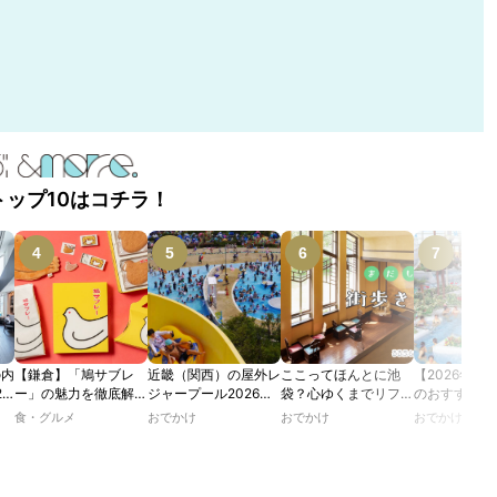
トップ10はコチラ！
の内
【鎌倉】「鳩サブレ
近畿（関西）の屋外レ
ここってほんとに池
【2026年最
2
ー」の魅力を徹底解
ジャープール2026！
袋？心ゆくまでリフレ
のおすすめの
たり
説！ 定番商品から限
ウォータースライダー
ッシュできる池袋・街
ル人気10選
食・グルメ
おでかけ
おでかけ
おでかけ
カフ
定グッズまでご紹介
やデートにおすすめの
歩きおすすめ5時間コ
のあ
スポットも紹介！
ース【るるぶ＆more.
ホテ
おさんぽ部】