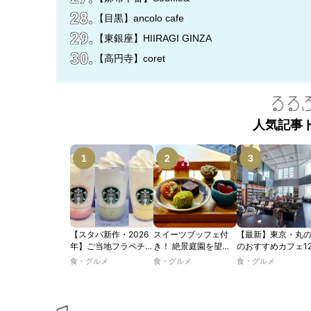
【目黒】ancolo cafe
【東銀座】HIIRAGI GINZA
【高円寺】coret
人気記事
【スタバ新作・2026
スイーツブッフェ付
【最新】東京・丸
年】ご当地フラペチー
き！ 絶景庭園を望む
のおすすめカフェ1
ノが新登場！ 地域と
ホテルレストランで味
選｜ひとりでゆっ
食・グルメ
食・グルメ
食・グルメ
未来を育むプロジェク
わう「彩り膳」【ミス
楽しめるおしゃれ
ト「STARBUCKS
ター黒猫の東京スイー
ェから、テラス席
JIMOTO
ツトレンドVol.105】
るカフェ、優雅な
PROGRAM」が青
ルラウンジまで！