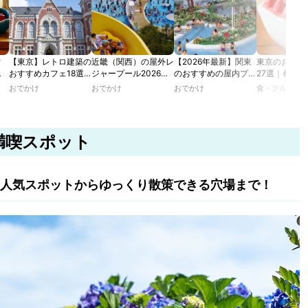
付
【東京】レトロ建築の
近畿（関西）の屋外レ
【2026年最新】関東
東京のおすす
む
おすすめカフェ18選
ジャープール2026！
のおすすめの屋内プー
27選｜都内
で味
｜文化財・歴史的建造
ウォータースライダー
ル人気10選
り&ふわふわ
おでかけ
おでかけ
おでかけ
食・グルメ
ミス
物の洋館や日本邸宅
やデートにおすすめの
通年食べられ
イー
で、アフタヌーンティ
スポットも紹介！
も！
】
ー、ランチ、ティータ
イムを楽しむ
満喫スポット
の人気スポットからゆっくり散策できる穴場まで！