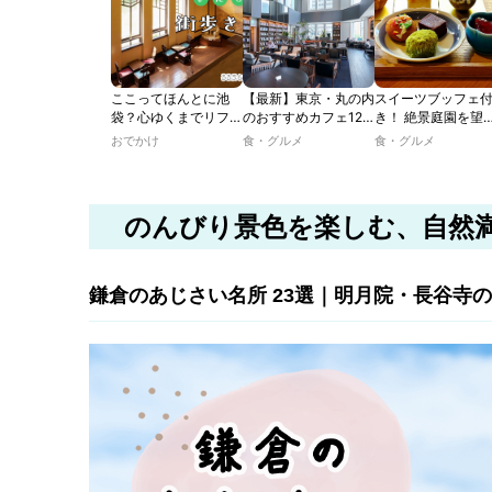
ここってほんとに池
【最新】東京・丸の内
スイーツブッフェ
袋？心ゆくまでリフレ
のおすすめカフェ12
き！ 絶景庭園を望
ッシュできる池袋・街
選｜ひとりでゆったり
ホテルレストラン
おでかけ
食・グルメ
食・グルメ
歩きおすすめ5時間コ
楽しめるおしゃれカフ
わう「彩り膳」【
ース【るるぶ＆more.
ェから、テラス席のあ
ター黒猫の東京ス
おさんぽ部】
るカフェ、優雅なホテ
ツトレンドVol.105
ルラウンジまで！
のんびり景色を楽しむ、自然
鎌倉のあじさい名所 23選｜明月院・長谷寺