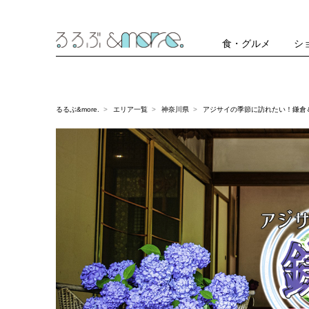
食・グルメ
シ
るるぶ&more.
エリア一覧
神奈川県
アジサイの季節に訪れたい！鎌倉