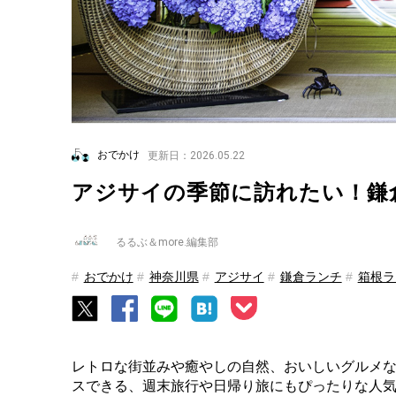
おでかけ
更新日：2026.05.22
アジサイの季節に訪れたい！鎌
るるぶ＆more.編集部
おでかけ
神奈川県
アジサイ
鎌倉ランチ
箱根ラ
レトロな街並みや癒やしの自然、おいしいグルメ
スできる、週末旅行や日帰り旅にもぴったりな人