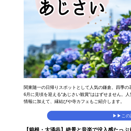
関東随一の日帰りスポットとして人気の鎌倉。四季の
6月に見頃を迎える“あじさい観賞”ははずせません。
情報に加えて、縁結びや寺カフェもご紹介します。
▶▶この
【箱根・大涌谷】絶景と音楽で没入感たっぷり