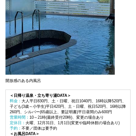
開放感のある内風呂
＜日帰り温泉・立ち寄り湯DATA＞
料金：
大人平日830円、土・日曜、祝日1040円、16時以降520円、
子ども(3歳～小学生)平日420円、土・日曜、祝日520円、16時以降
260円、シルバー(65歳以上、要証明書)平日昼間のみ600円
営業時間：
10～21時(最終受付20時)、変更の場合あり
定休日：
火曜、12月31日、1月1日(変更や臨時休館の場合あり)
予約：
不要／団体は要予約
＜お風呂DATA＞