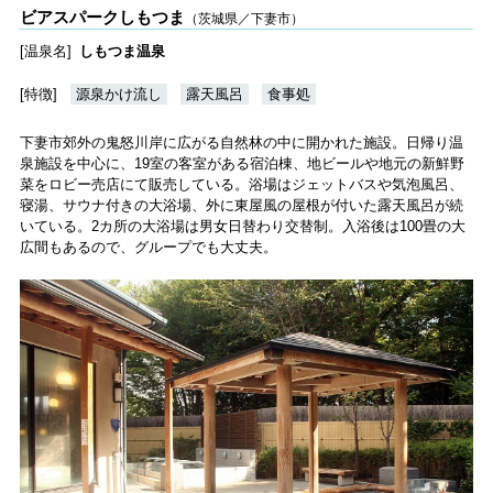
ビアスパークしもつま
（茨城県／下妻市）
[温泉名]
しもつま温泉
[特徴]
源泉かけ流し
露天風呂
食事処
下妻市郊外の鬼怒川岸に広がる自然林の中に開かれた施設。日帰り温
泉施設を中心に、19室の客室がある宿泊棟、地ビールや地元の新鮮野
菜をロビー売店にて販売している。浴場はジェットバスや気泡風呂、
寝湯、サウナ付きの大浴場、外に東屋風の屋根が付いた露天風呂が続
いている。2カ所の大浴場は男女日替わり交替制。入浴後は100畳の大
広間もあるので、グループでも大丈夫。