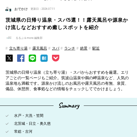
おでかけ
更新日：2026.07.11
茨城県の日帰り温泉・スパ5選！！露天風呂や源泉か
け流しなどおすすめ癒しスポットを紹介
るるぶ＆more.編集部
立ち寄り湯
露天風呂
スパ
ランチ
絶景
駅近
茨城県の日帰り温泉（立ち寄り湯）・スパからおすすめを厳選。エリ
アごとの一覧ページもご紹介。筑波山温泉や鵜の岬温泉など、人気の
温泉地も満載です。源泉かけ流しのお風呂や露天風呂の有無、泉質、
備品、休憩所、食事処などの情報をチェックしてでかけましょう。
Summary
水戸・大洗・笠間
北茨城・日立・奥久慈
常総・古河