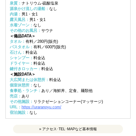
泉質：
ナトリウム-硫酸塩泉
源泉かけ流しの湯船：
なし
内湯：
男1・女1
露天風呂：
男1・女1
水着ゾーン：
なし
その他のお風呂：
サウナ
＜備品DATA＞
タオル：
有料／280円(販売)
バスタオル：
有料／600円(販売)
石けん：
料金込
シャンプー：
料金込
ドライヤー：
料金込
鍵付きロッカー：
料金込
＜施設DATA＞
大広間または休憩所：
料金込
個室休憩所：
なし
食事処・ランチ：
あり／海鮮丼、定食、麺類他
売店：
あり
その他施設：
リラクゼーションコーナー(マッサージ)
URL：
https://uraranoyu.com/
宿泊施設：
なし
» アクセス･TEL･MAPなど基本情報