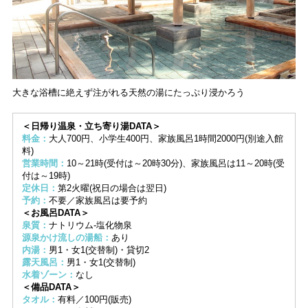
大きな浴槽に絶えず注がれる天然の湯にたっぷり浸かろう
＜日帰り温泉・立ち寄り湯DATA＞
料金：
大人700円、小学生400円、家族風呂1時間2000円(別途入館
料)
営業時間：
10～21時(受付は～20時30分)、家族風呂は11～20時(受
付は～19時)
定休日：
第2火曜(祝日の場合は翌日)
予約：
不要／家族風呂は要予約
＜お風呂DATA＞
泉質：
ナトリウム-塩化物泉
源泉かけ流しの湯船：
あり
内湯：
男1・女1(交替制)・貸切2
露天風呂：
男1・女1(交替制)
水着ゾーン：
なし
＜備品DATA＞
タオル：
有料／100円(販売)