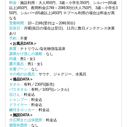
料金：
施設利用：大人850円、3歳～小学生350円、シルバー(65歳
以上)450円、夜間料金(17時～20時30分)大人750円、3歳～小学生3
50円、シルバー(65歳以上)450円 ※プール利用の場合は料金が異
なる
営業時間：
10～21時(受付は～20時30分)
定休日：
月曜(祝日の場合は翌日)、11月に数日メンテナンス休業
あり
予約：
不要
＜お風呂DATA＞
泉質：
ナトリウム-塩化物強塩温泉
源泉かけ流しの湯船：
なし
内湯：
男1・女1
露天風呂：
男1・女1
水着ゾーン：
なし
その他のお風呂：
サウナ、ジャグジー、水風呂
＜備品DATA＞
タオル：
有料／230円(販売)
バスタオル：
有料／100円(レンタル)
石けん：
料金込
シャンプー：
料金込
ドライヤー：
料金込
鍵付きロッカー：
料金込
＜施設DATA＞
大広間または休憩所：
料金込
個室休憩所：
なし