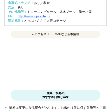
食事処・ランチ：
あり／和食
売店：
あり
その他施設：
トレーニングルーム、温水プール、陶芸小屋
URL：
http://www.topsante.jp/
宿泊施設：
とっぷ・さんて大洋コテージ
» アクセス･TEL･MAPなど基本情報
鹿島・水郷の
おすすめ日帰り温泉
情報は変更になる場合があります。お出かけ前に必ず各施設へご確