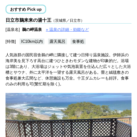
おすすめ Pick up
日立市鵜来来の湯十王
（茨城県／日立市）
[温泉名]
鵜の岬温泉
» 温泉の詳細・効能など
[特徴]
IC10km以内
露天風呂
食事処
人気抜群の国民宿舎鵜の岬に隣接して建つ日帰り温泉施設。伊師浜の
海岸美を見下ろす高台に建つひときわモダンな建物が印象的だ。浴場
は3階にあり、大浴場はジェットや気泡装置を仕込んだ広々とした大浴
槽とサウナ、外に太平洋を一望する露天風呂がある。畳と絨毯敷きの
食事処兼大広間など、休憩施設も万全。十王ダムカレーも好評。食事
のみの利用も可(繁忙期を除く)。