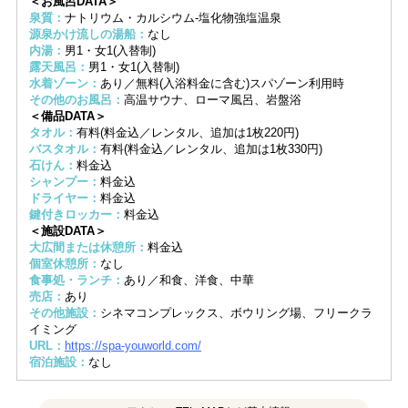
＜お風呂DATA＞
泉質：
ナトリウム・カルシウム-塩化物強塩温泉
源泉かけ流しの湯船：
なし
内湯：
男1・女1(入替制)
露天風呂：
男1・女1(入替制)
水着ゾーン：
あり／無料(入浴料金に含む)スパゾーン利用時
その他のお風呂：
高温サウナ、ローマ風呂、岩盤浴
＜備品DATA＞
タオル：
有料(料金込／レンタル、追加は1枚220円)
バスタオル：
有料(料金込／レンタル、追加は1枚330円)
石けん：
料金込
シャンプー：
料金込
ドライヤー：
料金込
鍵付きロッカー：
料金込
＜施設DATA＞
大広間または休憩所：
料金込
個室休憩所：
なし
食事処・ランチ：
あり／和食、洋食、中華
売店：
あり
その他施設：
シネマコンプレックス、ボウリング場、フリークラ
イミング
URL：
https://spa-youworld.com/
宿泊施設：
なし