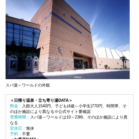
スパ湯～ワールドの外観
＜日帰り温泉・立ち寄り湯DATA＞
料金：
入館大人1540円、子ども(4歳～小学生)770円、時間帯、そ
のほか施設により異なる※公式サイト要確認
営業時間：
スパ湯～ワールドは10～23時、そのほか施設により異
なる
定休日：
無休
予約：
不要