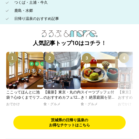
つくば・土浦・牛久
鹿島・水郷
日帰り温泉のおすすめ記事
人気記事トップ10はコチラ！
ここってほんとに池
【最新】東京・丸の内
スイーツブッフェ付
【東京】レ
袋？心ゆくまでリフレ
のおすすめカフェ12
き！ 絶景庭園を望む
おすすめカフ
ッシュできる池袋・街
選｜ひとりでゆったり
ホテルレストランで味
｜文化財・
おでかけ
食・グルメ
食・グルメ
おでかけ
歩きおすすめ5時間コ
楽しめるおしゃれカフ
わう「彩り膳」【ミス
物の洋館や
ース【るるぶ＆more.
ェから、テラス席のあ
ター黒猫の東京スイー
で、アフタ
おさんぽ部】
るカフェ、優雅なホテ
ツトレンドVol.105】
ー、ランチ
茨城県の日帰り温泉の
ルラウンジまで！
イムを楽し
お得なチケットはこちら