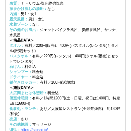
泉質：
ナトリウム-塩化物強塩泉
源泉かけ流しの湯船：
なし
内湯：
男1・女1
露天風呂：
男1・女1
水着ゾーン：
なし
その他のお風呂：
ジェットバイブラ風呂、炭酸泉風呂、サウナ、
水風呂
＜備品DATA＞
タオル：
有料／220円(販売)、400円(バスタオル(レンタル)とタオ
ル(販売)セット)
バスタオル：
有料／220円(レンタル)、400円(タオル(販売)とセッ
トでレンタル)
石けん：
料金込
シャンプー：
料金込
ドライヤー：
料金込
鍵付きロッカー：
有料／100円(返却式)
＜施設DATA＞
大広間または休憩所：
料金込
個室休憩所：
有料／1時間1200円(土・日曜、祝日は1400円、特定
日は1600円)
食事処・ランチ：
あり／大展望レストラン(全席禁煙席)、約130席
(和食)
売店：
あり
その他施設：
マッサージ
URL：
https://siosai.jp/