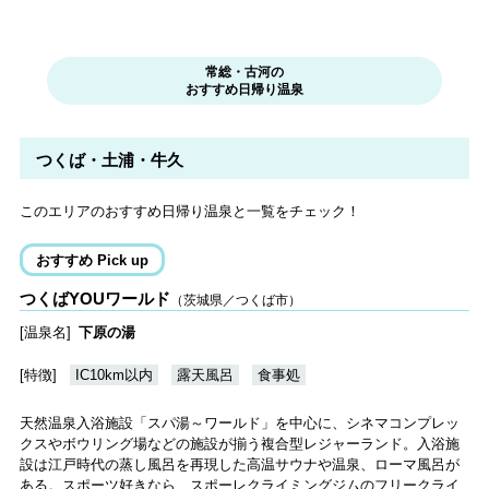
常総・古河の
おすすめ日帰り温泉
つくば・土浦・牛久
このエリアのおすすめ日帰り温泉と一覧をチェック！
おすすめ Pick up
つくばYOUワールド
（茨城県／つくば市）
[温泉名]
下原の湯
[特徴]
IC10km以内
露天風呂
食事処
天然温泉入浴施設「スパ湯～ワールド」を中心に、シネマコンプレッ
クスやボウリング場などの施設が揃う複合型レジャーランド。入浴施
設は江戸時代の蒸し風呂を再現した高温サウナや温泉、ローマ風呂が
ある。スポーツ好きなら、スポーレクライミングジムのフリークライ