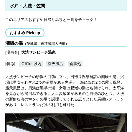
水戸・大洗・笠間
このエリアのおすすめ日帰り温泉と一覧をチェック！
おすすめ Pick up
潮騒の湯
（茨城県／東茨城郡大洗町）
[温泉名]
大洗サンビーチ温泉
[特徴]
IC10km以内
露天風呂
食事処
大洗サンビーチの砂浜の目前に立つ、日帰り温泉施設の潮騒の湯。浴
場は男女それぞれ2つの浴槽がある内湯と、海に臨む2つの露天風呂。
露天風呂は、男湯は黒潮の湯、女湯は親潮の湯と名付けられ、太平洋
を見ながら湯浴みできる。人工炭酸泉があるのも自慢のひとつ。大洗
の新鮮な海の幸をその場で調理してくれる広々とした展望レストラン
があり、レストランだけの利用も可能だ。