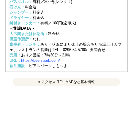
バスタオル：
有料／300円(レンタル)
石けん：
料金込
シャンプー：
料金込
ドライヤー：
料金込
鍵付きロッカー：
有料／100円(返却式)
＜施設DATA＞
大広間または休憩所：
料金込
個室休憩所：
なし
食事処・ランチ：
あり／状況により休止の場合あり※湯上りカフ
ェ、レストランの営業はTEL：0296-54-5780に要問合せ
売店：
あり／営業：7時30分～21時
URL：
https://beerspark.com/
宿泊施設：
ビアスパークしもつま
» アクセス･TEL･MAPなど基本情報