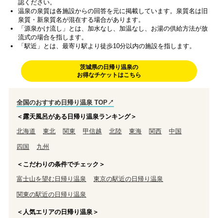
認ください。
温泉の泉質は各施設からの回答を元に掲載しています。泉質名は旧
泉質・新泉質名が混在する場合があります。
「源泉かけ流し」とは、加水なし、加温なし、お湯の供給方法が放
流式の場合を指します。
「駅近」とは、最寄り駅より徒歩10分以内の施設を指します。
茨城県の日帰り温泉の
お得なチケットはこちら
全国のおすすめ日帰り温泉 TOP↗
＜露天風呂がある日帰り温泉ランキング＞
北海道
東北
関東
甲信越
北陸
東海
関西
中国
四国
九州
＜こだわりの条件でチェック＞
富士山を望む日帰り温泉
東京の駅近の日帰り温泉
関東の駅近の日帰り温泉
＜人気エリアの日帰り温泉＞