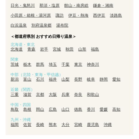
日光・鬼怒川
那須・塩原
館山・南房総
鎌倉・湘南
小田原・箱根・湯河原
諏訪
伊豆・熱海
西伊豆
淡路島
白浜温泉
別府温泉郷
湯布院
＜都道府県別 おすすめ日帰り温泉＞
北海道・東北
北海道
青森
岩手
宮城
秋田
山形
福島
関東
茨城
栃木
群馬
埼玉
千葉
東京
神奈川
中部（北陸・東海・甲信越）
新潟
富山
石川
福井
山梨
長野
岐阜
静岡
愛知
近畿（関西）
三重
滋賀
京都
大阪
兵庫
奈良
和歌山
中国・四国
鳥取
島根
岡山
広島
山口
徳島
香川
愛媛
高知
九州・沖縄
福岡
佐賀
長崎
熊本
大分
宮崎
鹿児島
沖縄