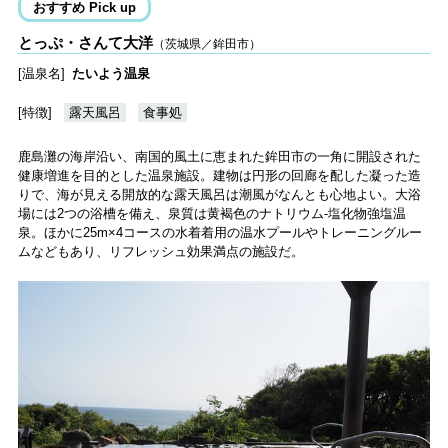
おすすめ Pick up
とっぷ・さんて大洋
（茨城県／鉾田市）
[温泉名]
たいよう温泉
[特徴]
露天風呂
食事処
鹿島灘の海岸沿い、南国的風土に恵まれた鉾田市の一角に開設された
健康増進を目的とした温泉施設。建物は円形の回廊を配した凝った造
りで、海が見える開放的な露天風呂は潮風がなんとも心地よい。大浴
場には2つの浴槽を備え、泉質は黄褐色のナトリウム-塩化物強塩温
泉。ほかに25m×4コースの水着着用の温水プールやトレーニングルー
ムなどもあり、リフレッシュ効果満点の施設だ。