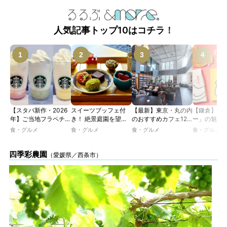
人気記事トップ10はコチラ！
【スタバ新作・2026
スイーツブッフェ付
【最新】東京・丸の内
【鎌倉】「
年】ご当地フラペチー
き！ 絶景庭園を望む
のおすすめカフェ12
ー」の魅力
ノが新登場！ 地域と
ホテルレストランで味
選｜ひとりでゆったり
説！ 定番商
食・グルメ
食・グルメ
食・グルメ
食・グルメ
未来を育むプロジェク
わう「彩り膳」【ミス
楽しめるおしゃれカフ
定グッズま
ト「STARBUCKS
ター黒猫の東京スイー
ェから、テラス席のあ
JIMOTO
ツトレンドVol.105】
るカフェ、優雅なホテ
四季彩農園
（愛媛県／西条市）
PROGRAM」が青
ルラウンジまで！
森・群馬・沖縄で始
動。6種類を飲んで実
食レポート