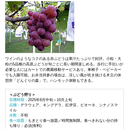
ワインのようなコクのある赤ぶどうは果汁たっぷりで好評。小粒・大
粒の5品種の高原ぶどうが旬ごとに長い期間楽しめる。歩行に手伝いが
必要な人にはカートでの農園移動サービスあり。車椅子・ベビーカー
でも入園可能。お弁当持参の場合は、涼しい風が吹き抜ける木立の休
憩所「どんぐりの森」で。ハンモック体験もできる。
＜ぶどう狩り＞
収穫時期：
2025年8月中旬～10月上旬
品種：
デラウェア、キングデラ、紅伊豆、ピオーネ、シナノスマ
イル
本数：
不明
食べ放題：
もぎとり食べ放題／時間無制限。食べきれない分の持
ち帰り：必須(有料)