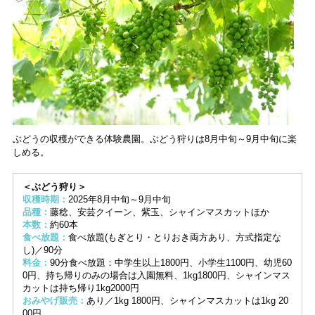
ぶどうの収穫ができる体験農園。ぶどう狩りは8月中旬～9月中旬に楽
しめる。
＜ぶどう狩り＞
収穫時期：
2025年8月中旬～9月中旬
品種：
藤稔、安芸クイーン、紫玉、シャインマスカットほか
本数：
約60本
食べ放題：
食べ放題(もぎとり・とりおき両方あり、方式指定な
し)／90分
料金：
90分食べ放題：中学生以上1800円、小学生1100円、幼児60
0円、持ち帰りのみの場合は入園無料、1kg1800円、シャインマス
カットは持ち帰り1kg2000円
おみやげ販売：
あり／1kg 1800円、シャインマスカットは1kg 20
00円