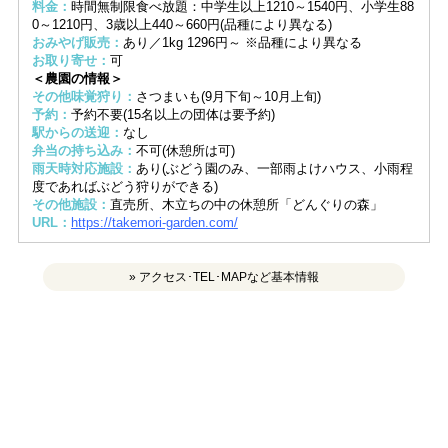
料金：
時間無制限食べ放題：中学生以上1210～1540円、小学生88
0～1210円、3歳以上440～660円(品種により異なる)
おみやげ販売：
あり／1kg 1296円～ ※品種により異なる
お取り寄せ：
可
＜農園の情報＞
その他味覚狩り：
さつまいも(9月下旬～10月上旬)
予約：
予約不要(15名以上の団体は要予約)
駅からの送迎：
なし
弁当の持ち込み：
不可(休憩所は可)
雨天時対応施設：
あり(ぶどう園のみ、一部雨よけハウス、小雨程
度であればぶどう狩りができる)
その他施設：
直売所、木立ちの中の休憩所「どんぐりの森」
URL：
https://takemori-garden.com/
» アクセス･TEL･MAPなど基本情報