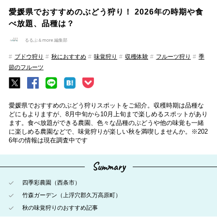
愛媛県でおすすめのぶどう狩り！ 2026年の時期や食
べ放題、品種は？
るるぶ＆more.編集部
ブドウ狩り
秋におすすめ
味覚狩り
収穫体験
フルーツ狩り
季
節のフルーツ
愛媛県でおすすめのぶどう狩りスポットをご紹介。収穫時期は品種な
どにもよりますが、8月中旬から10月上旬まで楽しめるスポットがあり
ます。食べ放題ができる農園、色々な品種のぶどうや他の味覚も一緒
に楽しめる農園などで、味覚狩りが楽しい秋を満喫しませんか。※202
6年の情報は現在調査中です
Summary
四季彩農園（西条市）
竹森ガーデン（上浮穴郡久万高原町）
秋の味覚狩りのおすすめ記事