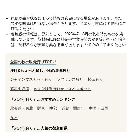
気候や生育状況によって情報は変更になる場合があります。また、
希少な味覚は狩れない場合もあります。お出かけ前に必ず農園にご
確認ください
各施設の情報は、原則として、2025年7～8月の取材時のものを掲
載しています。取材時以降に料金や営業時間の変更等があった場合
は、記載料金が実際と異なる事がありますので予めご了承ください
全国の秋の味覚狩りTOP↗
注目&ちょっと珍しい秋の味覚狩り
シャインマスカット狩り
ラフランス狩り
松茸狩り
落花生収穫
色々な味覚狩りができるスポット
「ぶどう狩り」…おすすめランキング
北海道・東北
関東
中部
近畿（関西）
中国・四国
九州
「ぶどう狩り」…人気の都道府県