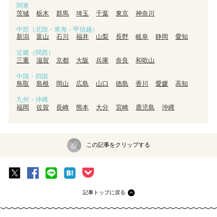
関東
茨城
栃木
群馬
埼玉
千葉
東京
神奈川
中部（北陸・東海・甲信越）
新潟
富山
石川
福井
山梨
長野
岐阜
静岡
愛知
近畿（関西）
三重
滋賀
京都
大阪
兵庫
奈良
和歌山
中国・四国
鳥取
島根
岡山
広島
山口
徳島
香川
愛媛
高知
九州・沖縄
福岡
佐賀
長崎
熊本
大分
宮崎
鹿児島
沖縄
この記事をクリップする
記事トップに戻る