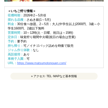
＜いちご狩り情報＞
収穫時期：
2026年2～5月頃
採れる品種：
さぬき姫(1～5月)
料金：
30分食べ放題。2～5月：大人(中学生以上)2000円、3歳～小
学生1600円、2歳以下無料
営業時間：
10～12時(土・日曜、祝日は～15時)
定休日：
味覚狩り期間中火曜(祝日の場合は営業)
予約：
要予約
持ち帰り：
可／イチゴパック詰めを時価で販売
ジャム作り体験：
なし
高設栽培：
あり
車椅子入園：
可
URL：
https://www.matsumotonouen.com/
» アクセス･TEL･MAPなど基本情報