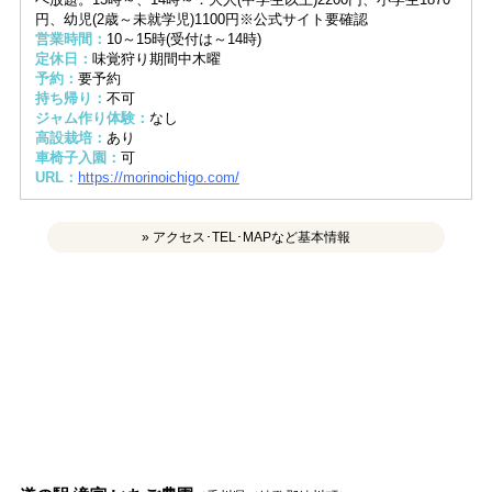
円、幼児(2歳～未就学児)1100円※公式サイト要確認
営業時間：
10～15時(受付は～14時)
定休日：
味覚狩り期間中木曜
予約：
要予約
持ち帰り：
不可
ジャム作り体験：
なし
高設栽培：
あり
車椅子入園：
可
URL：
https://morinoichigo.com/
» アクセス･TEL･MAPなど基本情報