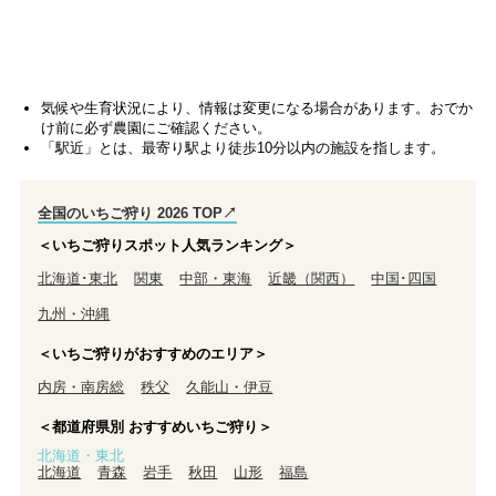
気候や生育状況により、情報は変更になる場合があります。おでか
け前に必ず農園にご確認ください。
「駅近」とは、最寄り駅より徒歩10分以内の施設を指します。
全国のいちご狩り 2026 TOP↗
＜いちご狩りスポット人気ランキング＞
北海道･東北
関東
中部・東海
近畿（関西）
中国･四国
九州・沖縄
＜いちご狩りがおすすめのエリア＞
内房・南房総
秩父
久能山・伊豆
＜都道府県別 おすすめいちご狩り＞
北海道・東北
北海道
青森
岩手
秋田
山形
福島