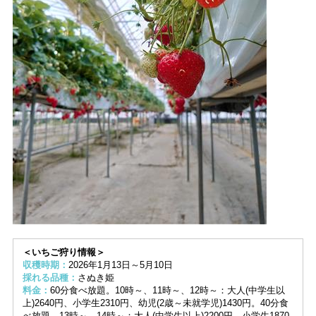
＜いちご狩り情報＞
収穫時期：
2026年1月13日～5月10日
採れる品種：
さぬき姫
料金：
60分食べ放題。10時～、11時～、12時～：大人(中学生以
上)2640円、小学生2310円、幼児(2歳～未就学児)1430円。40分食
べ放題。13時～、14時～：大人(中学生以上)2200円、小学生1870