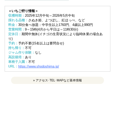
＜いちご狩り情報＞
収穫時期：
2025年12月中旬～2026年5月中旬
採れる品種：
さぬき姫、よつぼし、紅ほっぺ、など
料金：
30分食べ放題：中学生以上1760円、4歳以上990円
営業時間：
9～15時(4月から平日は～11時30分)
定休日：
期間中無休(イチゴの生育状況により臨時休業の場合あ
り)
予約：
予約不要(15名以上は要問合せ)
持ち帰り：
不可
ジャム作り体験：
なし
高設栽培：
あり
車椅子入園：
不可
URL：
https://www.shodoshima.jp/
» アクセス･TEL･MAPなど基本情報