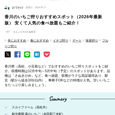
おでかけ
更新日：2026.03.11
香川のいちご狩りおすすめスポット（2026年最新
版） 安くて人気の食べ放題もご紹介！
るるぶ＆more.編集部
冬におすすめ
春におすすめ
イチゴ狩り
デート
味覚狩り
フル
ーツ狩り
香川県（高松、小豆島など）でおすすめのいちご狩りスポットをご紹
介。収穫時期は12月中旬～5月中旬（予定）のスポットがあります。品
種は「さぬきひめ」など。食べ放題、収穫がラクな高設栽培あり、駅
近（駅から徒歩10分以内）、車椅子OKなどの特徴が人気。甘いいちご
をたっぷり楽しみましょう。
Summary
スカイファーム（高松市）
観光農園 森のいちご（木田郡三木町）