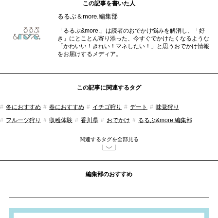
この記事を書いた人
るるぶ＆more.編集部
「るるぶ&more.」は読者のおでかけ悩みを解消し、「好
き」にとことん寄り添った、今すぐでかけたくなるような
「かわいい！きれい！マネしたい！」と思うおでかけ情報
をお届けするメディア。
この記事に関連するタグ
冬におすすめ
春におすすめ
イチゴ狩り
デート
味覚狩り
フルーツ狩り
収穫体験
香川県
おでかけ
るるぶ&more.編集部
食べ放題・ビュッフェ
関連するタグを全部見る
編集部のおすすめ