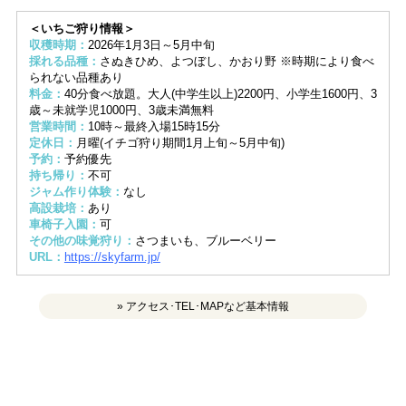
＜いちご狩り情報＞
収穫時期：
2026年1月3日～5月中旬
採れる品種：
さぬきひめ、よつぼし、かおり野 ※時期により食べ
られない品種あり
料金：
40分食べ放題。大人(中学生以上)2200円、小学生1600円、3
歳～未就学児1000円、3歳未満無料
営業時間：
10時～最終入場15時15分
定休日：
月曜(イチゴ狩り期間1月上旬～5月中旬)
予約：
予約優先
持ち帰り：
不可
ジャム作り体験：
なし
高設栽培：
あり
車椅子入園：
可
その他の味覚狩り：
さつまいも、ブルーベリー
URL：
https://skyfarm.jp/
» アクセス･TEL･MAPなど基本情報