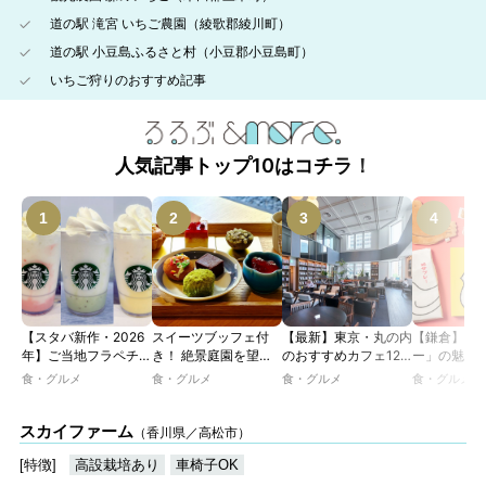
道の駅 滝宮 いちご農園（綾歌郡綾川町）
道の駅 小豆島ふるさと村（小豆郡小豆島町）
いちご狩りのおすすめ記事
人気記事トップ10はコチラ！
【スタバ新作・2026
スイーツブッフェ付
【最新】東京・丸の内
【鎌倉】「
年】ご当地フラペチー
き！ 絶景庭園を望む
のおすすめカフェ12
ー」の魅力
ノが新登場！ 地域と
ホテルレストランで味
選｜ひとりでゆったり
説！ 定番商
食・グルメ
食・グルメ
食・グルメ
食・グルメ
未来を育むプロジェク
わう「彩り膳」【ミス
楽しめるおしゃれカフ
定グッズま
ト「STARBUCKS
ター黒猫の東京スイー
ェから、テラス席のあ
JIMOTO
ツトレンドVol.105】
るカフェ、優雅なホテ
スカイファーム
（香川県／高松市）
PROGRAM」が青
ルラウンジまで！
森・群馬・沖縄で始
[特徴]
高設栽培あり
車椅子OK
動。6種類を飲んで実