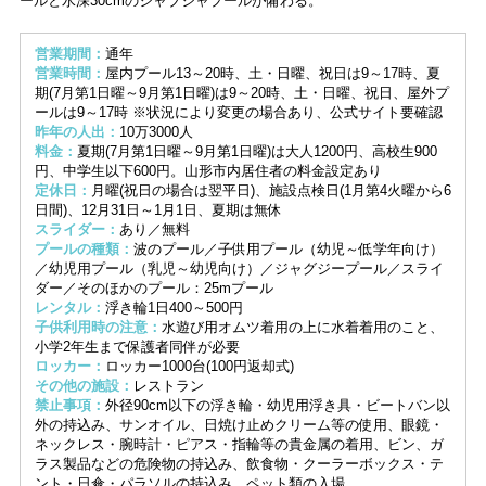
ールと水深30cmのジャブジャプールが備わる。
営業期間：
通年
営業時間：
屋内プール13～20時、土・日曜、祝日は9～17時、夏
期(7月第1日曜～9月第1日曜)は9～20時、土・日曜、祝日、屋外プ
ールは9～17時 ※状況により変更の場合あり、公式サイト要確認
昨年の人出：
10万3000人
料金：
夏期(7月第1日曜～9月第1日曜)は大人1200円、高校生900
円、中学生以下600円。山形市内居住者の料金設定あり
定休日：
月曜(祝日の場合は翌平日)、施設点検日(1月第4火曜から6
日間)、12月31日～1月1日、夏期は無休
スライダー：
あり／無料
プールの種類：
波のプール／子供用プール（幼児～低学年向け）
／幼児用プール（乳児～幼児向け）／ジャグジープール／スライ
ダー／そのほかのプール：25mプール
レンタル：
浮き輪1日400～500円
子供利用時の注意：
水遊び用オムツ着用の上に水着着用のこと、
小学2年生まで保護者同伴が必要
ロッカー：
ロッカー1000台(100円返却式)
その他の施設：
レストラン
禁止事項：
外径90cm以下の浮き輪・幼児用浮き具・ビートバン以
外の持込み、サンオイル、日焼け止めクリーム等の使用、眼鏡・
ネックレス・腕時計・ピアス・指輪等の貴金属の着用、ビン、ガ
ラス製品などの危険物の持込み、飲食物・クーラーボックス・テ
ント・日傘・パラソルの持込み、ペット類の入場