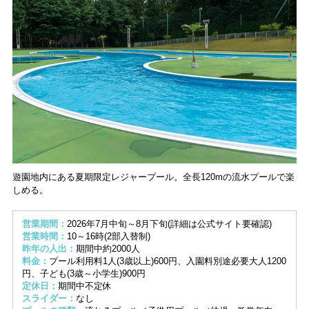
遊園地内にある夏期限定レジャープール。全長120mの流水プールで楽
しめる。
営業期間：
2026年7月中旬～8月下旬(詳細は公式サイト要確認)
営業時間：
10～16時(2部入替制)
昨年の人出：
期間中約2000人
料金：
プール利用料1人(3歳以上)600円、入園料別途必要大人1200
円、子ども(3歳～小学生)900円
定休日：
期間中不定休
スライダー：
なし