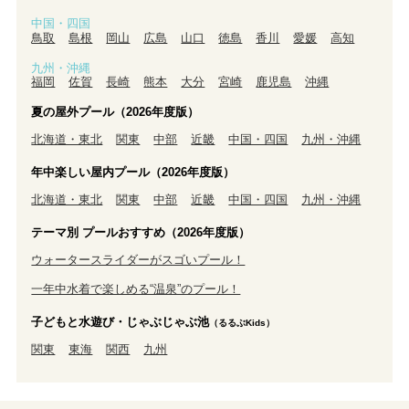
中国・四国
鳥取
島根
岡山
広島
山口
徳島
香川
愛媛
高知
九州・沖縄
福岡
佐賀
長崎
熊本
大分
宮崎
鹿児島
沖縄
夏の屋外プール（2026年度版）
北海道・東北
関東
中部
近畿
中国・四国
九州・沖縄
年中楽しい屋内プール（2026年度版）
北海道・東北
関東
中部
近畿
中国・四国
九州・沖縄
テーマ別 プールおすすめ（2026年度版）
ウォータースライダーがスゴいプール！
一年中水着で楽しめる“温泉”のプール！
子どもと水遊び・じゃぶじゃぶ池
（るるぶKids）
関東
東海
関西
九州