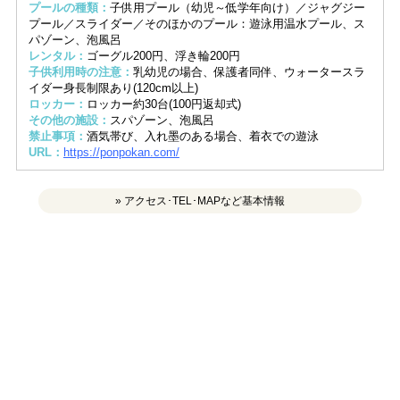
プールの種類：
子供用プール（幼児～低学年向け）／ジャグジー
プール／スライダー／そのほかのプール：遊泳用温水プール、ス
パゾーン、泡風呂
レンタル：
ゴーグル200円、浮き輪200円
子供利用時の注意：
乳幼児の場合、保護者同伴、ウォータースラ
イダー身長制限あり(120cm以上)
ロッカー：
ロッカー約30台(100円返却式)
その他の施設：
スパゾーン、泡風呂
禁止事項：
酒気帯び、入れ墨のある場合、着衣での遊泳
URL：
https://ponpokan.com/
» アクセス･TEL･MAPなど基本情報