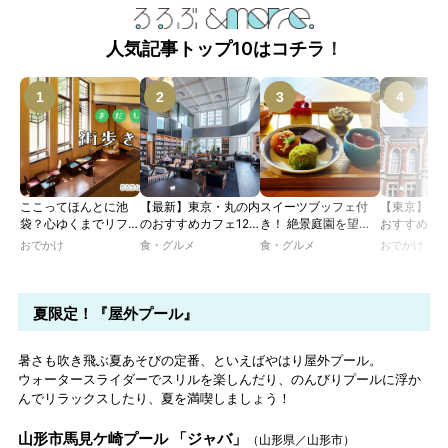
人気記事トップ10はコチラ！
ここってほんとに池
【最新】東京・丸の内
スイーツブッフェ付
【東京】レ
袋？心ゆくまでリフレ
のおすすめカフェ12
き！ 絶景庭園を望む
おすすめカフ
ッシュできる池袋・街
選｜ひとりでゆったり
ホテルレストランで味
｜文化財・
おでかけ
食・グルメ
食・グルメ
おでかけ
歩きおすすめ5時間コ
楽しめるおしゃれカフ
わう「彩り膳」【ミス
物の洋館や
ース【るるぶ＆more.
ェから、テラス席のあ
ター黒猫の東京スイー
で、アフタ
おさんぽ部】
るカフェ、優雅なホテ
ツトレンドVol.105】
ー、ランチ
ルラウンジまで！
イムを楽し
夏限定！『屋外プール』
暑さも吹き飛ぶ夏あそびの定番、といえばやはり屋外プール。
ウォータースライダーでスリルを楽しんだり、のんびりプールに浮か
んでリラックスしたり、夏を満喫しましょう！
山形市馬見ケ崎プール 「ジャバ」
（山形県／山形市）