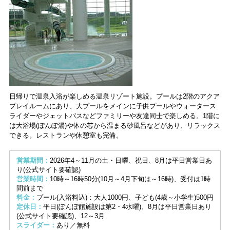
日帰りで温泉入浴が楽しめる温泉リゾート施設。プールは2階のアクア
プレイルームにあり、大プールをメインに子供プールやウォータース
ライダーやジェットバスなどファミリーや友達同士で楽しめる。1階に
は大浴場(ぽんぽ湯)や体の芯から温まる砂風呂などがあり、リラックス
できる。レストランや休憩室も完備。
営業期間：
2026年4～11月の土・日曜、祝日、8月は平日営業日あ
り(公式サイト要確認)
営業時間：
10時～16時50分(10月～4月下旬は～16時)、受付は1時
間前まで
料金：
プール(入浴料込)：大人1000円、子ども(4歳～小学生)500円
定休日：
平日(ぽんぽ館施設は第2・4水曜)、8月は平日営業日あり
(公式サイト要確認)、12～3月
スライダー：
あり／無料