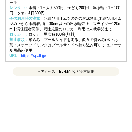
ール
レンタル：
水着：1日大人500円、子ども200円、浮き輪：1日100
円、タオル1日300円
子供利用時の注意：
水遊び用オムツのみの遊泳禁止(水遊び用オム
ツの上から水着着用)、90cm以上の浮き輪禁止、スライダー120c
m未満保護者同伴、異性児童のロッカー利用は未就学児まで
ロッカー：
ロッカー男女各100台(無料)
禁止事項：
飛込み、プールサイドを走る、飲食の持込み(水・お
茶・スポーツドリンクはプールサイドへ持ち込み可)、シュノーケ
ル用品の使用
URL：
https://spall.jp/
» アクセス･TEL･MAPなど基本情報