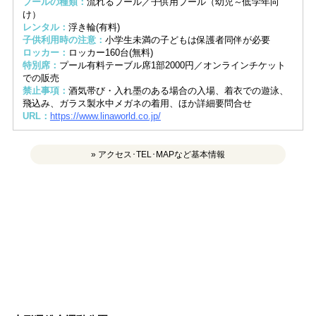
プールの種類：
流れるプール／子供用プール（幼児～低学年向
け）
レンタル：
浮き輪(有料)
子供利用時の注意：
小学生未満の子どもは保護者同伴が必要
ロッカー：
ロッカー160台(無料)
特別席：
プール有料テーブル席1部2000円／オンラインチケット
での販売
禁止事項：
酒気帯び・入れ墨のある場合の入場、着衣での遊泳、
飛込み、ガラス製水中メガネの着用、ほか詳細要問合せ
URL：
https://www.linaworld.co.jp/
» アクセス･TEL･MAPなど基本情報