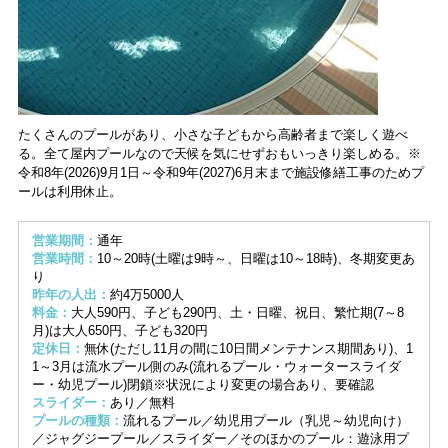
たくさんのプールがあり、小さな子どもから高齢者まで楽しく遊べ
る。全て屋内プールなので天候を気にせずおもいっきり楽しめる。※
令和8年(2026)9月1日～令和9年(2027)6月末まで施設修繕工事のためプ
ールは利用休止。
営業期間：
通年
営業時間：
10～20時(土曜は9時～、日曜は10～18時)、冬期変更あ
り
昨年の人出：
約4万5000人
料金：
大人590円、子ども290円、土・日曜、祝日、繁忙期(7～8
月)は大人650円、子ども320円
定休日：
無休(ただし11月の間に10日間メンテナンス期間あり)、1
1～3月は流水プール側のみ(流れるプール・ウォータースライダ
ー・幼児プール)閉鎖※状況により変更の場合あり、要確認
スライダー：
あり／無料
プールの種類：
流れるプール／幼児用プール（乳児～幼児向け）
／ジャグジープール／スライダー／そのほかのプール：遊泳用プ