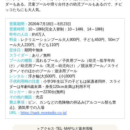
ダーもある。児童プールや滑り台付きの幼児プールもあるので、チビ
ッコたちにも大人気。
営業期間：
2026年7月18日～8月23日
営業時間：
10～18時(完全入替制：10～14時、14～18時)
昨年の人出：
約4万人
料金：
レクリエーションプール大人900円、子ども450円、50mプ
ール大人220円、子ども110円
定休日：
期間中無休
スライダー：
あり／無料
プールの種類：
流れるプール／子供用プール（幼児～低学年向
け）／幼児用プール（乳児～幼児向け）／競泳用プール／スライ
ダー／そのほかのプール：遊泳用プール
レンタル：
浮き輪(大)500円、(小)300円
子供利用時の注意：
小学3年生以下の子どもは保護者同伴、スライ
ダーは年齢6歳未満・身長120cm未満は利用不可
ロッカー：
ロッカー2230台(無料)
その他の施設：
売店
禁止事項：
ビン、カンなどの危険物の持込み(アルコール類も禁
止)、酒気帯での入場
URL：
https://park.montedio.co.jp/
» アクセス･TEL･MAPなど基本情報