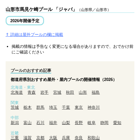
山形市馬見ケ崎プール 「ジャバ」
（山形県／山形市）
2026年開催予定
⇑ 詳細は屋外プールの欄に掲載
掲載の情報は予告なく変更になる場合がありますので、おでかけ前
にご確認ください
プールのおすすめ記事
都道府県別おすすめ屋外・屋内プールの開催情報（2026）
北海道・東北
北海道
青森
岩手
宮城
秋田
山形
福島
関東
茨城
栃木
群馬
埼玉
千葉
東京
神奈川
中部
新潟
富山
石川
福井
山梨
長野
岐阜
静岡
愛知
近畿
三重
滋賀
京都
大阪
兵庫
奈良
和歌山