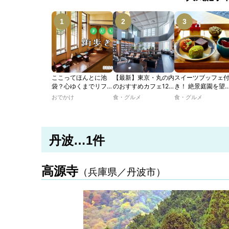
ここってほんとに池
【最新】東京・丸の内
スイーツブッフェ
袋？心ゆくまでリフレ
のおすすめカフェ12
き！ 絶景庭園を望
ッシュできる池袋・街
選｜ひとりでゆったり
ホテルレストラン
おでかけ
食・グルメ
食・グルメ
歩きおすすめ5時間コ
楽しめるおしゃれカフ
わう「彩り膳」【
ース【るるぶ＆more.
ェから、テラス席のあ
ター黒猫の東京ス
おさんぽ部】
るカフェ、優雅なホテ
ツトレンドVol.105
ルラウンジまで！
丹波…1件
高源寺
（兵庫県／丹波市）