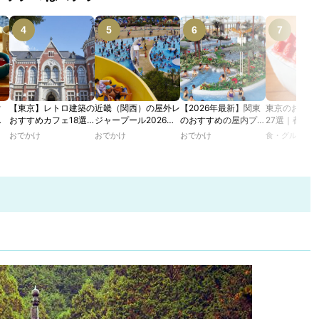
付
【東京】レトロ建築の
近畿（関西）の屋外レ
【2026年最新】関東
東京のおすす
む
おすすめカフェ18選
ジャープール2026！
のおすすめの屋内プー
27選｜都内
で味
｜文化財・歴史的建造
ウォータースライダー
ル人気10選
り&ふわふわ
おでかけ
おでかけ
おでかけ
食・グルメ
ミス
物の洋館や日本邸宅
やデートにおすすめの
通年食べられ
イー
で、アフタヌーンティ
スポットも紹介！
も！
】
ー、ランチ、ティータ
イムを楽しむ