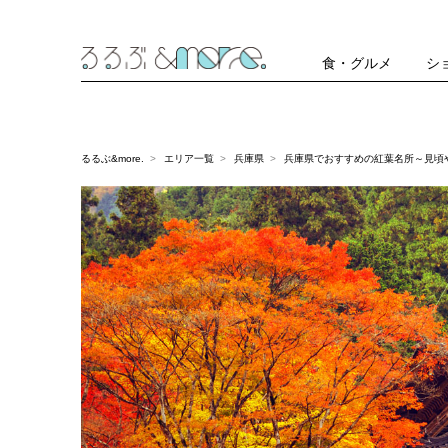
食・グルメ
シ
るるぶ&more.
エリア一覧
兵庫県
兵庫県でおすすめの紅葉名所～見頃や