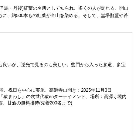
但馬・丹後)紅葉の名所として知られ、多くの人が訪れる。開山
に、約500本もの紅葉が全山を染める。そして、堂塔伽藍や苔
も良いが、逆光で見るのも美しい。惣門から入った参道、多宝
日曜、祝日を中心に実施。高源寺山開き：2025年11月3日
能「猿まわし」の次世代猿enターテイメント、場所：高源寺境内
甘酒の無料接待(先着200名まで)