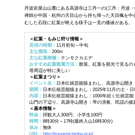
丹波岩屋山山麓にある高源寺は三丹一の(三丹：丹波・
禅師が中国・杭州の天目山から持ち帰った天目楓を中心
むした石段に紅葉が映える様子は一見の価値がある。
＜紅葉・もみじ狩り情報＞
見頃の時期：
11月初旬～中旬
主な標高：
200m
主な紅葉樹種：
テンモクカエデ
おすすめ紅葉観賞方法：
散策。紅葉を順光で見るの
塔周辺が特に美しい
＜紅葉まつり＞
イベント名：
日本伝統芸能猿まわし、高源寺山開き
期間：
日本伝統芸能猿まわし：2025年11月の土・
内容：
日本伝統芸能猿まわし：1000年続く伝統芸
山門の下辺り。高源寺山開き：琴の演奏、民謡の披露、
＜基本情報＞
料金：
拝観大人300円、小学生100円
時間：
8時30分～17時(最終入山16時30分)
休み：
無休
URL：
http://kougenji-tanba.or.jp/