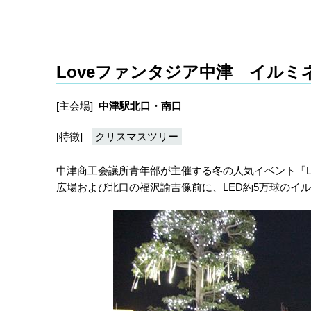
Loveファンタジア中津 イルミ
[主会場]
中津駅北口・南口
[特徴]
クリスマスツリー
中津商工会議所青年部が主催する冬の人気イベント「L
広場および北口の福沢諭吉像前に、LED約5万球のイ