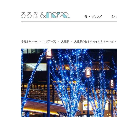
食・グルメ
シ
るるぶ&more.
エリア一覧
大分県
大分県のおすすめイルミネーション（2