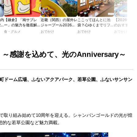
の内
【鎌倉】「鳩サブレ
近畿（関西）の屋外レ
ここってほんとに池
【2026年最
2
ー」の魅力を徹底解
ジャープール2026！
袋？心ゆくまでリフレ
のおすすめの
たり
説！ 定番商品から限
ウォータースライダー
ッシュできる池袋・街
ル人気10選
食・グルメ
おでかけ
おでかけ
おでかけ
カフ
定グッズまでご紹介
やデートにおすすめの
歩きおすすめ5時間コ
のあ
スポットも紹介！
ース【るるぶ＆more.
ホテ
おさんぽ部】
感謝を込めて、光のAnniversary～
竹町ドーム広場、ふないアクアパーク、若草公園、ふないサンサン
で取り組み始めて10周年を迎える。シャンパンゴールドの光が煌
想的な若草公園など魅力満載。