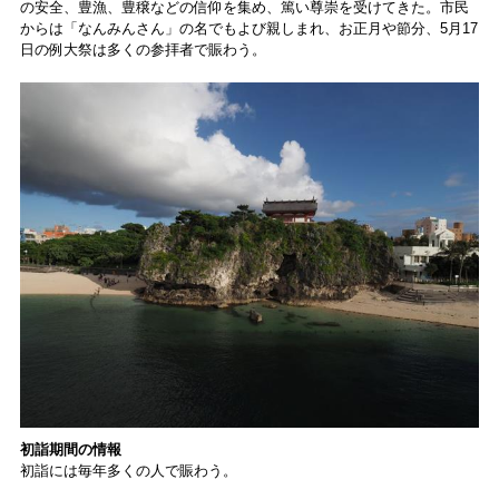
食レポート
の安全、豊漁、豊穣などの信仰を集め、篤い尊崇を受けてきた。市民
からは「なんみんさん」の名でもよび親しまれ、お正月や節分、5月17
日の例大祭は多くの参拝者で賑わう。
初詣期間の情報
初詣には毎年多くの人で賑わう。