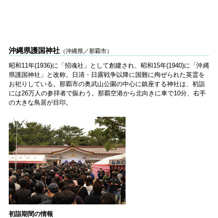
沖縄県護国神社
（沖縄県／那覇市）
昭和11年(1936)に「招魂社」として創建され、昭和15年(1940)に「沖縄
県護国神社」と改称。日清・日露戦争以降に国難に殉ぜられた英霊を
お祀りしている。那覇市の奥武山公園の中心に鎮座する神社は、初詣
には26万人の参拝者で賑わう。那覇空港から北向きに車で10分、右手
の大きな鳥居が目印。
初詣期間の情報