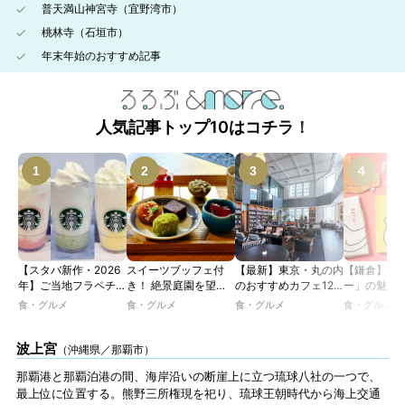
普天満山神宮寺（宜野湾市）
桃林寺（石垣市）
年末年始のおすすめ記事
人気記事トップ10はコチラ！
【スタバ新作・2026
スイーツブッフェ付
【最新】東京・丸の内
【鎌倉】「
年】ご当地フラペチー
き！ 絶景庭園を望む
のおすすめカフェ12
ー」の魅力
ノが新登場！ 地域と
ホテルレストランで味
選｜ひとりでゆったり
説！ 定番商
食・グルメ
食・グルメ
食・グルメ
食・グルメ
未来を育むプロジェク
わう「彩り膳」【ミス
楽しめるおしゃれカフ
定グッズま
ト「STARBUCKS
ター黒猫の東京スイー
ェから、テラス席のあ
JIMOTO
ツトレンドVol.105】
るカフェ、優雅なホテ
波上宮
（沖縄県／那覇市）
PROGRAM」が青
ルラウンジまで！
森・群馬・沖縄で始
那覇港と那覇泊港の間、海岸沿いの断崖上に立つ琉球八社の一つで、
動。6種類を飲んで実
最上位に位置する。熊野三所権現を祀り、琉球王朝時代から海上交通