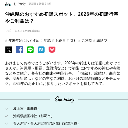
おでかけ
更新日：2026.01.01
沖縄県のおすすめ初詣スポット、2026年の初詣行事
やご利益は？
るるぶ＆more.編集部
年末年始におすすめ
初詣
お正月
寺社
ご利益
縁結び
あけましておめでとうございます。2026年の始まりは初詣に出かけま
せんか。沖縄県（那覇、宜野湾など）で初詣におすすめの神社や寺院
などをご紹介。各寺社の由来や初詣行事、「厄除け、縁結び、商売繁
盛、安産祈願…」などの主なご利益、お正月の混雑時間などをチェッ
ク。2026年のお正月にお参りしたいスポットを探してみて。
Summary
波上宮（那覇市）
沖縄県護国神社（那覇市）
普天満宮・普天満宮奥宮(洞窟)（宜野湾市）