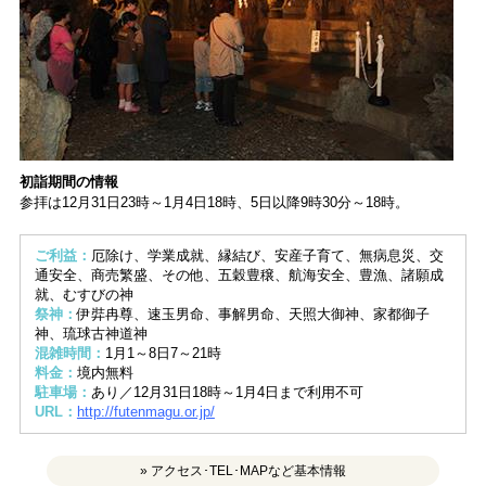
初詣期間の情報
参拝は12月31日23時～1月4日18時、5日以降9時30分～18時。
ご利益：
厄除け、学業成就、縁結び、安産子育て、無病息災、交
通安全、商売繁盛、その他、五穀豊穣、航海安全、豊漁、諸願成
就、むすびの神
祭神：
伊弉冉尊、速玉男命、事解男命、天照大御神、家都御子
神、琉球古神道神
混雑時間：
1月1～8日7～21時
料金：
境内無料
駐車場：
あり／12月31日18時～1月4日まで利用不可
URL：
http://futenmagu.or.jp/
» アクセス･TEL･MAPなど基本情報