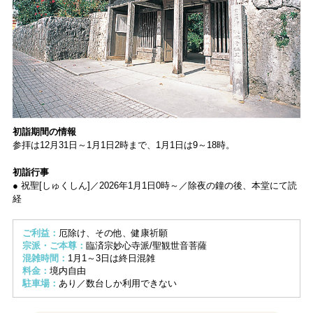
初詣期間の情報
参拝は12月31日～1月1日2時まで、1月1日は9～18時。
初詣行事
● 祝聖[しゅくしん]／2026年1月1日0時～／除夜の鐘の後、本堂にて読
経
ご利益：
厄除け、その他、健康祈願
宗派・ご本尊：
臨済宗妙心寺派/聖観世音菩薩
混雑時間：
1月1～3日は終日混雑
料金：
境内自由
駐車場：
あり／数台しか利用できない