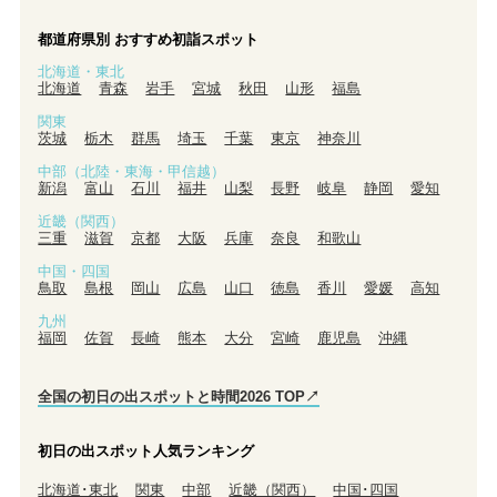
都道府県別 おすすめ初詣スポット
北海道・東北
北海道
青森
岩手
宮城
秋田
山形
福島
関東
茨城
栃木
群馬
埼玉
千葉
東京
神奈川
中部（北陸・東海・甲信越）
新潟
富山
石川
福井
山梨
長野
岐阜
静岡
愛知
近畿（関西）
三重
滋賀
京都
大阪
兵庫
奈良
和歌山
中国・四国
鳥取
島根
岡山
広島
山口
徳島
香川
愛媛
高知
九州
福岡
佐賀
長崎
熊本
大分
宮崎
鹿児島
沖縄
全国の初日の出スポットと時間2026 TOP↗
初日の出スポット人気ランキング
北海道･東北
関東
中部
近畿（関西）
中国･四国