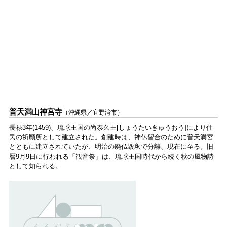
普天満山神宮寺
（沖縄県／宜野湾市）
長禄3年(1459)、琉球王国の尚泰久王[しょうたいきゅうおう]により住
民の祈願所として建立された。創建時は、神仏習合のために普天満宮
とともに建立されていたが、明治の廃仏毀釈で分離、現在に至る。旧
暦9月9日に行われる「観音祭」は、琉球王国時代から続く秋の風物詩
として知られる。