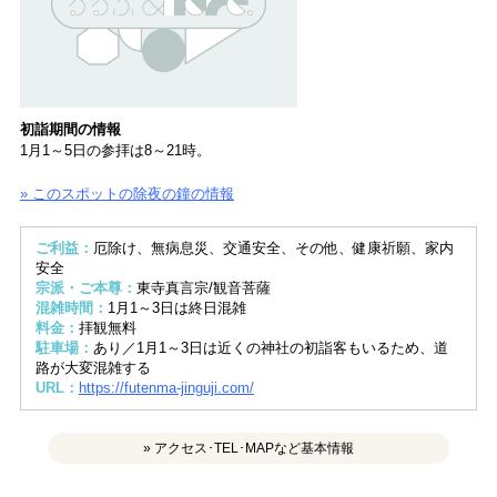
初詣期間の情報
1月1～5日の参拝は8～21時。
» このスポットの除夜の鐘の情報
ご利益：
厄除け、無病息災、交通安全、その他、健康祈願、家内
安全
宗派・ご本尊：
東寺真言宗/観音菩薩
混雑時間：
1月1～3日は終日混雑
料金：
拝観無料
駐車場：
あり／1月1～3日は近くの神社の初詣客もいるため、道
路が大変混雑する
URL：
https://futenma-jinguji.com/
» アクセス･TEL･MAPなど基本情報