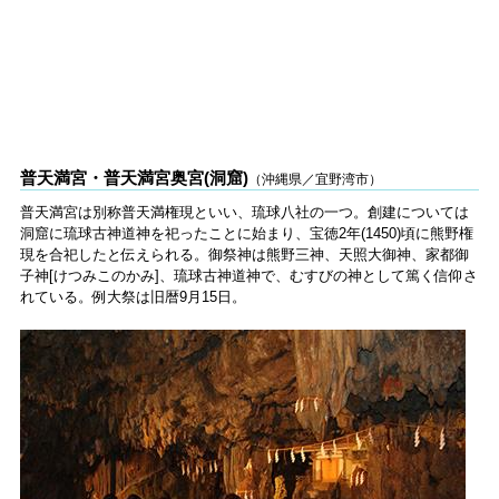
普天満宮・普天満宮奥宮(洞窟)
（沖縄県／宜野湾市）
普天満宮は別称普天満権現といい、琉球八社の一つ。創建については
洞窟に琉球古神道神を祀ったことに始まり、宝徳2年(1450)頃に熊野権
現を合祀したと伝えられる。御祭神は熊野三神、天照大御神、家都御
子神[けつみこのかみ]、琉球古神道神で、むすびの神として篤く信仰さ
れている。例大祭は旧暦9月15日。