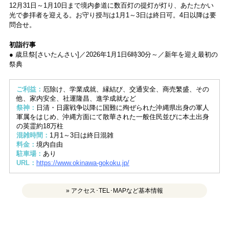
12月31日～1月10日まで境内参道に数百灯の提灯が灯り、あたたかい
光で参拝者を迎える。お守り授与は1月1～3日は終日可。4日以降は要
問合せ。
初詣行事
● 歳旦祭[さいたんさい]／2026年1月1日6時30分～／新年を迎え最初の
祭典
ご利益：
厄除け、学業成就、縁結び、交通安全、商売繁盛、その
他、家内安全、社運隆昌、進学成就など
祭神：
日清・日露戦争以降に国難に殉ぜられた沖縄県出身の軍人
軍属をはじめ、沖縄方面にて散華された一般住民並びに本土出身
の英霊約18万柱
混雑時間：
1月1～3日は終日混雑
料金：
境内自由
駐車場：
あり
URL：
https://www.okinawa-gokoku.jp/
» アクセス･TEL･MAPなど基本情報