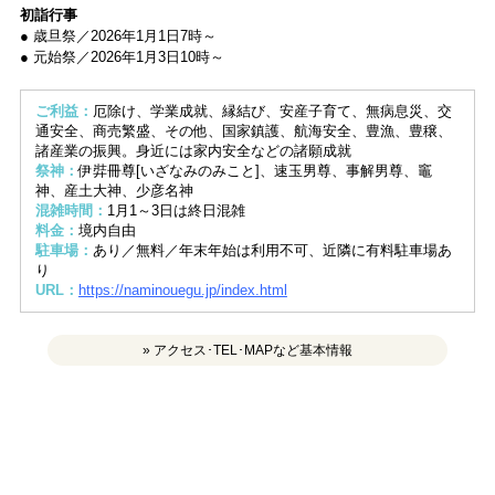
初詣行事
● 歳旦祭／2026年1月1日7時～
● 元始祭／2026年1月3日10時～
ご利益：
厄除け、学業成就、縁結び、安産子育て、無病息災、交
通安全、商売繁盛、その他、国家鎮護、航海安全、豊漁、豊穣、
諸産業の振興。身近には家内安全などの諸願成就
祭神：
伊弉冊尊[いざなみのみこと]、速玉男尊、事解男尊、竈
神、産土大神、少彦名神
混雑時間：
1月1～3日は終日混雑
料金：
境内自由
駐車場：
あり／無料／年末年始は利用不可、近隣に有料駐車場あ
り
URL：
https://naminouegu.jp/index.html
» アクセス･TEL･MAPなど基本情報