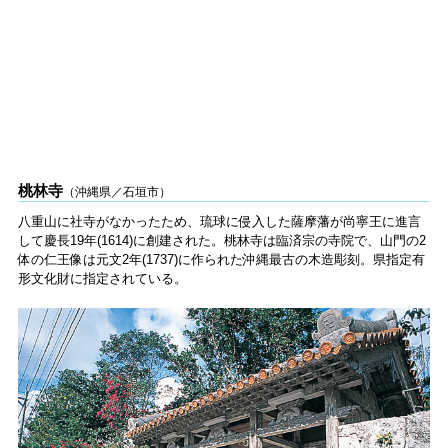
桃林寺
（沖縄県／石垣市）
八重山に社寺がなかったため、琉球に侵入した薩摩藩が尚寧王に進言
して慶長19年(1614)に創建された。桃林寺は臨済宗の寺院で、山門の2
体の仁王像は元文2年(1737)に作られた沖縄最古の木造彫刻。県指定有
形文化財に指定されている。