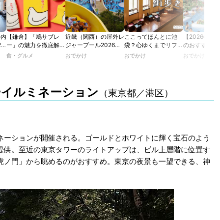
の内
【鎌倉】「鳩サブレ
近畿（関西）の屋外レ
ここってほんとに池
【2026年最
2
ー」の魅力を徹底解
ジャープール2026！
袋？心ゆくまでリフレ
のおすすめの
たり
説！ 定番商品から限
ウォータースライダー
ッシュできる池袋・街
ル人気10選
食・グルメ
おでかけ
おでかけ
おでかけ
カフ
定グッズまでご紹介
やデートにおすすめの
歩きおすすめ5時間コ
のあ
スポットも紹介！
ース【るるぶ＆more.
ホテ
おさんぽ部】
ーイルミネーション
（東京都／港区）
ネーションが開催される。ゴールドとホワイトに輝く宝石のよう
提供。至近の東京タワーのライトアップは、ビル上層階に位置す
虎ノ門」から眺めるのがおすすめ。東京の夜景も一望できる、神