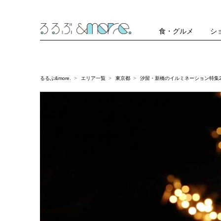
食・グルメ
シ
るるぶ&more.
エリア一覧
東京都
汐留・新橋のイルミネーション特集20