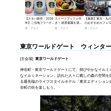
【スタバ新作・2026
スイーツブッフェ付
【最新】東京・丸
年】ご当地フラペチー
き！ 絶景庭園を望む
のおすすめカフェ1
ノが新登場！ 地域と
ホテルレストランで味
選｜ひとりでゆっ
食・グルメ
食・グルメ
食・グルメ
未来を育むプロジェク
わう「彩り膳」【ミス
楽しめるおしゃれ
ト「STARBUCKS
ター黒猫の東京スイー
ェから、テラス席
JIMOTO
ツトレンドVol.105】
るカフェ、優雅な
PROGRAM」が青
ルラウンジまで！
東京ワールドゲート ウィンタ
森・群馬・沖縄で始
動。6種類を飲んで実
食レポート
[主会場]
東京ワールドゲート
神谷町・東京ワールドゲートにて、煌びやかなイルミ
なイルミネーション。訪れた人々に癒しの森の空間を
る最先端のライフスタイルホテル「東京エディション
谷町の街を楽しもう。