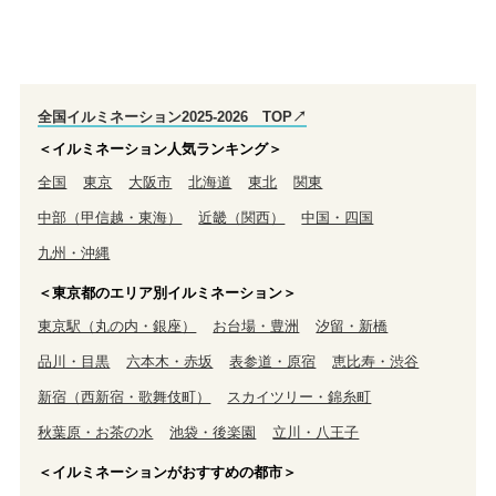
全国イルミネーション2025-2026 TOP↗
＜イルミネーション人気ランキング＞
全国
東京
大阪市
北海道
東北
関東
中部（甲信越・東海）
近畿（関西）
中国・四国
九州・沖縄
＜東京都のエリア別イルミネーション＞
東京駅（丸の内・銀座）
お台場・豊洲
汐留・新橋
品川・目黒
六本木・赤坂
表参道・原宿
恵比寿・渋谷
新宿（西新宿・歌舞伎町）
スカイツリー・錦糸町
秋葉原・お茶の水
池袋・後楽園
立川・八王子
＜イルミネーションがおすすめの都市＞