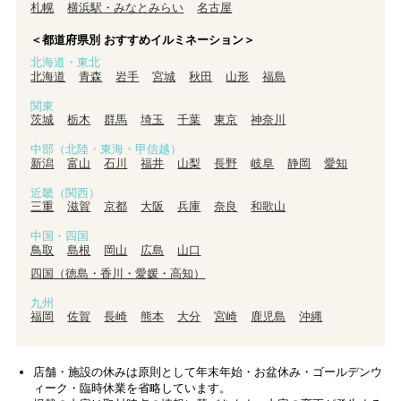
札幌
横浜駅・みなとみらい
名古屋
＜都道府県別 おすすめイルミネーション＞
北海道・東北
北海道
青森
岩手
宮城
秋田
山形
福島
関東
茨城
栃木
群馬
埼玉
千葉
東京
神奈川
中部（北陸・東海・甲信越）
新潟
富山
石川
福井
山梨
長野
岐阜
静岡
愛知
近畿（関西）
三重
滋賀
京都
大阪
兵庫
奈良
和歌山
中国・四国
鳥取
島根
岡山
広島
山口
四国（徳島・香川・愛媛・高知）
九州
福岡
佐賀
長崎
熊本
大分
宮崎
鹿児島
沖縄
店舗・施設の休みは原則として年末年始・お盆休み・ゴールデンウ
ィーク・臨時休業を省略しています。