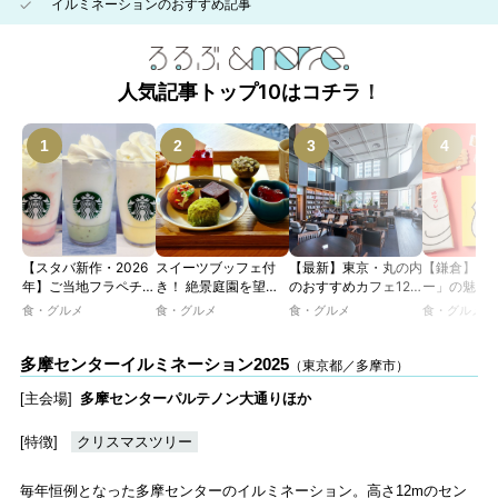
イルミネーションのおすすめ記事
人気記事トップ10はコチラ！
【スタバ新作・2026
スイーツブッフェ付
【最新】東京・丸の内
【鎌倉】「
年】ご当地フラペチー
き！ 絶景庭園を望む
のおすすめカフェ12
ー」の魅力
ノが新登場！ 地域と
ホテルレストランで味
選｜ひとりでゆったり
説！ 定番商
食・グルメ
食・グルメ
食・グルメ
食・グルメ
未来を育むプロジェク
わう「彩り膳」【ミス
楽しめるおしゃれカフ
定グッズま
ト「STARBUCKS
ター黒猫の東京スイー
ェから、テラス席のあ
JIMOTO
ツトレンドVol.105】
るカフェ、優雅なホテ
多摩センターイルミネーション2025
（東京都／多摩市）
PROGRAM」が青
ルラウンジまで！
森・群馬・沖縄で始
[主会場]
多摩センターパルテノン大通りほか
動。6種類を飲んで実
食レポート
[特徴]
クリスマスツリー
毎年恒例となった多摩センターのイルミネーション。高さ12mのセン