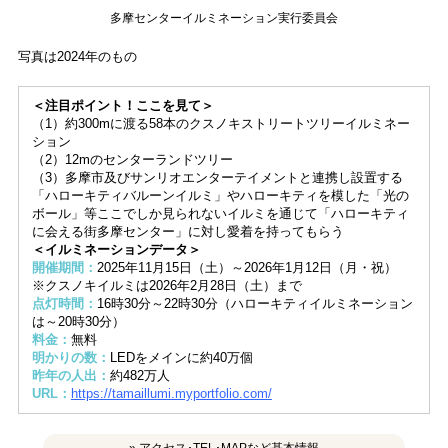
多摩センターイルミネーション実行委員会
写真は2024年のもの
＜注目ポイント！ここを見て＞
（1）約300mに渡る58本のクスノキストリートツリーイルミネー
ション
（2）12mのセンターランドツリー
（3）多摩市及びサンリオエンターテイメントと連携し設置する
「ハローキティバルーンイルミ」やハローキティを模した「光の
ボール」等ここでしか見られないイルミを通じて「ハローキティ
に会える街多摩センター」に対し愛着を持ってもらう
＜イルミネーションデータ＞
開催期間：
2025年11月15日（土）～2026年1月12日（月・祝）
※クスノキイルミは2026年2月28日（土）まで
点灯時間：
16時30分～22時30分（ハローキティイルミネーション
は～20時30分）
料金：
無料
明かりの数：
LEDをメインに約40万個
昨年の人出：
約482万人
URL：
https://tamaillumi.myportfolio.com/
» アクセス･TEL･MAPなど基本情報