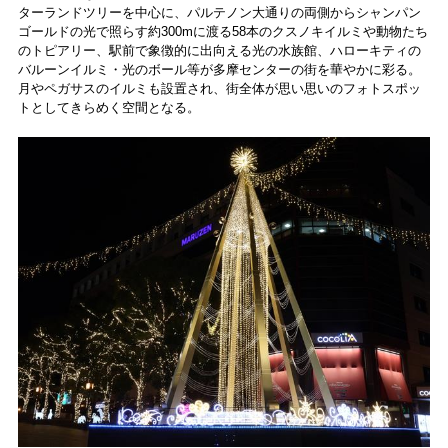
ターランドツリーを中心に、パルテノン大通りの両側からシャンパン
ゴールドの光で照らす約300mに渡る58本のクスノキイルミや動物たち
のトピアリー、駅前で象徴的に出向える光の水族館、ハローキティの
バルーンイルミ・光のボール等が多摩センターの街を華やかに彩る。
月やペガサスのイルミも設置され、街全体が思い思いのフォトスポッ
トとしてきらめく空間となる。